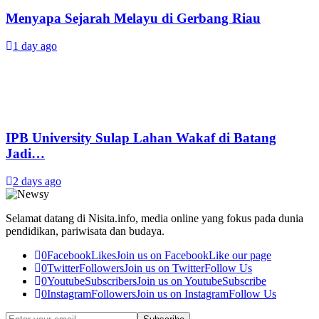
Menyapa Sejarah Melayu di Gerbang Riau
1 day ago
IPB University Sulap Lahan Wakaf di Batang
Jadi…
2 days ago
Selamat datang di Nisita.info, media online yang fokus pada dunia
pendidikan, pariwisata dan budaya.
0
Facebook
Likes
Join us on Facebook
Like our page
0
Twitter
Followers
Join us on Twitter
Follow Us
0
Youtube
Subscribers
Join us on Youtube
Subscribe
0
Instagram
Followers
Join us on Instagram
Follow Us