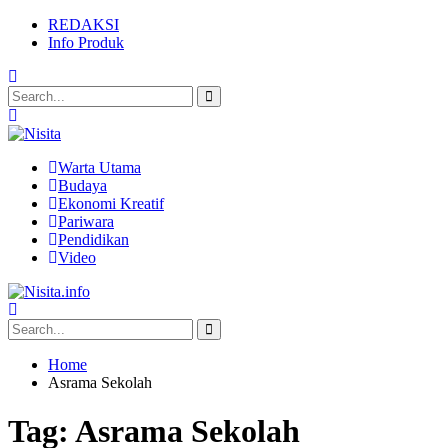
REDAKSI
Info Produk
Warta Utama
Budaya
Ekonomi Kreatif
Pariwara
Pendidikan
Video
Home
Asrama Sekolah
Tag:
Asrama Sekolah