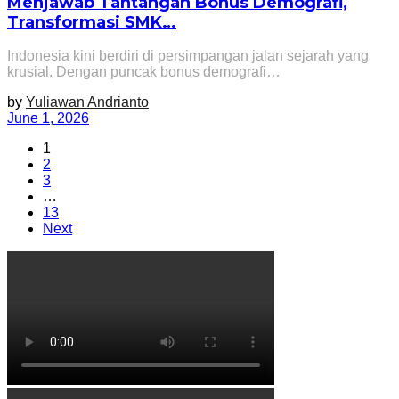
Menjawab Tantangan Bonus Demografi,
Transformasi SMK…
Indonesia kini berdiri di persimpangan jalan sejarah yang
krusial. Dengan puncak bonus demografi…
by
Yuliawan Andrianto
June 1, 2026
1
2
3
…
13
Next