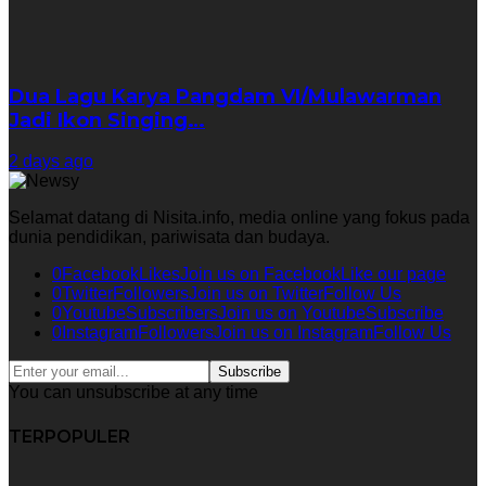
Dua Lagu Karya Pangdam VI/Mulawarman
Jadi Ikon Singing…
2 days ago
Selamat datang di Nisita.info, media online yang fokus pada
dunia pendidikan, pariwisata dan budaya.
0
Facebook
Likes
Join us on Facebook
Like our page
0
Twitter
Followers
Join us on Twitter
Follow Us
0
Youtube
Subscribers
Join us on Youtube
Subscribe
0
Instagram
Followers
Join us on Instagram
Follow Us
Subscribe
You can unsubscribe at any time
TERPOPULER