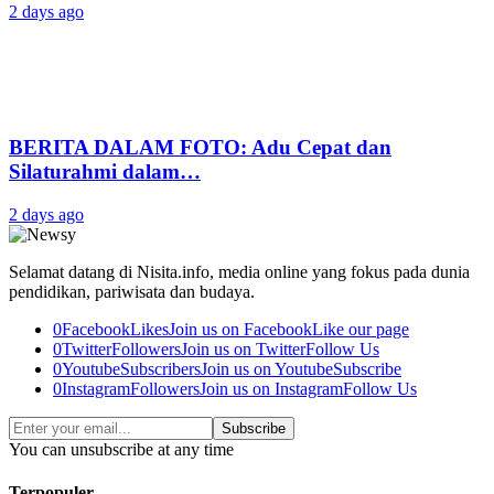
2 days ago
BERITA DALAM FOTO: Adu Cepat dan
Silaturahmi dalam…
2 days ago
Selamat datang di Nisita.info, media online yang fokus pada dunia
pendidikan, pariwisata dan budaya.
0
Facebook
Likes
Join us on Facebook
Like our page
0
Twitter
Followers
Join us on Twitter
Follow Us
0
Youtube
Subscribers
Join us on Youtube
Subscribe
0
Instagram
Followers
Join us on Instagram
Follow Us
Subscribe
You can unsubscribe at any time
Terpopuler