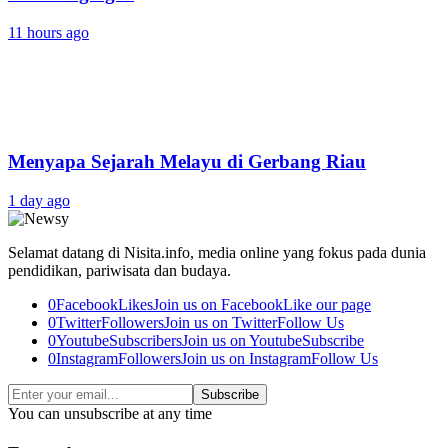
11 hours ago
Menyapa Sejarah Melayu di Gerbang Riau
1 day ago
Selamat datang di Nisita.info, media online yang fokus pada dunia
pendidikan, pariwisata dan budaya.
0
Facebook
Likes
Join us on Facebook
Like our page
0
Twitter
Followers
Join us on Twitter
Follow Us
0
Youtube
Subscribers
Join us on Youtube
Subscribe
0
Instagram
Followers
Join us on Instagram
Follow Us
Subscribe
You can unsubscribe at any time