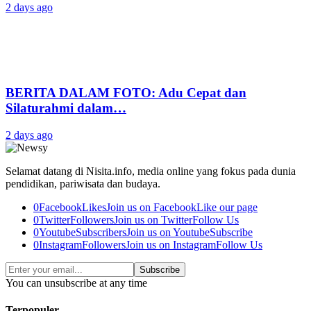
2 days ago
BERITA DALAM FOTO: Adu Cepat dan
Silaturahmi dalam…
2 days ago
Selamat datang di Nisita.info, media online yang fokus pada dunia
pendidikan, pariwisata dan budaya.
0
Facebook
Likes
Join us on Facebook
Like our page
0
Twitter
Followers
Join us on Twitter
Follow Us
0
Youtube
Subscribers
Join us on Youtube
Subscribe
0
Instagram
Followers
Join us on Instagram
Follow Us
Subscribe
You can unsubscribe at any time
Terpopuler