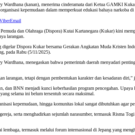
ardhana (kanan), menerima cinderamata dari Ketua GAMKI Kukar, Jan
organisasi kepemudaan dalam memperkuat edukasi bahaya narkoba di ka
Viber
Email
s Pemuda dan Olahraga (Dispora) Kutai Kartanegara (Kukar) kini memp
nya larangan.
yang digelar Dispora Kukar bersama Gerakan Angkatan Muda Kristen 
ng, pada Rabu (5/11/2025).
Wardhana, menegaskan bahwa pemerintah daerah menyadari pentingny
 larangan, tetapi dengan pembentukan karakter dan kesadaran diri,” j
, dan BNN menjadi kunci keberhasilan program pencegahan. Upaya kola
yang selama ini belum tersentuh secara maksimal.
anisasi kepemudaan, hingga komunitas lokal sangat dibutuhkan agar pe
a gereja, serta menghadirkan sejumlah narasumber, termasuk Risma Tog
agai lembaga, termasuk melalui forum internasional di Jepang yang me