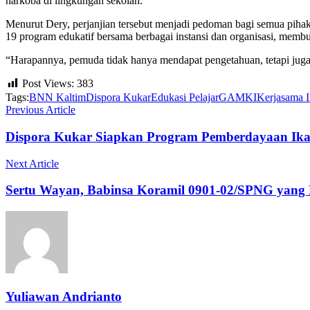
narkoba di lingkungan sekolah.
Menurut Dery, perjanjian tersebut menjadi pedoman bagi semua piha
19 program edukatif bersama berbagai instansi dan organisasi, membu
“Harapannya, pemuda tidak hanya mendapat pengetahuan, tetapi jug
Post Views:
383
Tags:
BNN Kaltim
Dispora Kukar
Edukasi Pelajar
GAMKI
Kerjasama I
Previous Article
Dispora Kukar Siapkan Program Pemberdayaan Ika
Next Article
Sertu Wayan, Babinsa Koramil 0901-02/SPNG yan
Yuliawan Andrianto