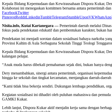
Kepala Bidang Kepemudaan dan Kewirausahaan Dispora Kukar, Dery W
Kolaborasi ini menegaskan komitmen bersama antara pemerintah dan 
Facebook
Twitter
Pinterest
Reddit
Linkedin
Tumblr
Telegram
StumbleUpon
VK
WhatsApp
Nisita.info, Kutai Kartanegara —
Pemerintah daerah melalui Dina
fokus pada pendekatan edukatif dan pembentukan karakter, bukan ha
Pendekatan ini menjadi sorotan dalam sosialisasi bahaya narkoba 
Provinsi Kaltim di Aula Serbaguna Sekolah Tinggi Teologi Tenggaro
Kepala Bidang Kepemudaan dan Kewirausahaan Dispora Kukar, Dery 
kalangan pelajar.
“Anak muda harus dibekali pemahaman sejak dini, bukan hanya dengan
Dery menambahkan, sinergi antara pemerintah, organisasi kepemudaan
hingga ke sekolah dan tingkat kecamatan, menjangkau daerah-daerah 
“Kami tidak bisa bekerja sendiri. Dukungan lembaga pendidikan, org
Kegiatan sosialisasi ini dihadiri oleh puluhan mahasiswa dan pemud
GAMKI Kukar.
Lebih lanjut, Dispora Kukar aktif menjalin kerja sama dengan berb