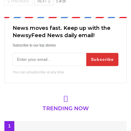
PREVIOUS
NEXT
1
of
15
News moves fast. Keep up with the
NewsyFeed News daily email!
Subscribe to our top stories
Subscribe
You can unsubscribe at any time
TRENDING NOW