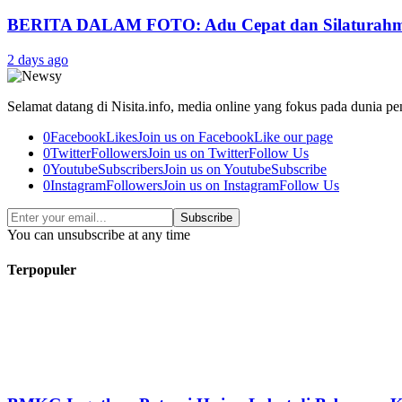
BERITA DALAM FOTO: Adu Cepat dan Silaturah
2 days ago
Selamat datang di Nisita.info, media online yang fokus pada dunia pe
0
Facebook
Likes
Join us on Facebook
Like our page
0
Twitter
Followers
Join us on Twitter
Follow Us
0
Youtube
Subscribers
Join us on Youtube
Subscribe
0
Instagram
Followers
Join us on Instagram
Follow Us
Subscribe
You can unsubscribe at any time
Terpopuler