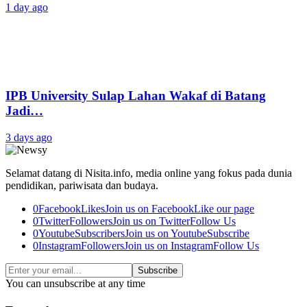
1 day ago
IPB University Sulap Lahan Wakaf di Batang
Jadi…
3 days ago
Selamat datang di Nisita.info, media online yang fokus pada dunia
pendidikan, pariwisata dan budaya.
0
Facebook
Likes
Join us on Facebook
Like our page
0
Twitter
Followers
Join us on Twitter
Follow Us
0
Youtube
Subscribers
Join us on Youtube
Subscribe
0
Instagram
Followers
Join us on Instagram
Follow Us
Subscribe
You can unsubscribe at any time