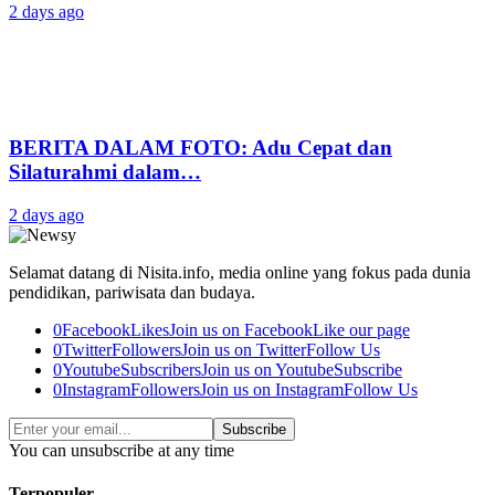
2 days ago
BERITA DALAM FOTO: Adu Cepat dan
Silaturahmi dalam…
2 days ago
Selamat datang di Nisita.info, media online yang fokus pada dunia
pendidikan, pariwisata dan budaya.
0
Facebook
Likes
Join us on Facebook
Like our page
0
Twitter
Followers
Join us on Twitter
Follow Us
0
Youtube
Subscribers
Join us on Youtube
Subscribe
0
Instagram
Followers
Join us on Instagram
Follow Us
Subscribe
You can unsubscribe at any time
Terpopuler