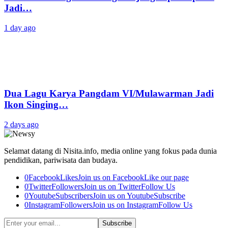
Jadi…
1 day ago
Dua Lagu Karya Pangdam VI/Mulawarman Jadi
Ikon Singing…
2 days ago
Selamat datang di Nisita.info, media online yang fokus pada dunia
pendidikan, pariwisata dan budaya.
0
Facebook
Likes
Join us on Facebook
Like our page
0
Twitter
Followers
Join us on Twitter
Follow Us
0
Youtube
Subscribers
Join us on Youtube
Subscribe
0
Instagram
Followers
Join us on Instagram
Follow Us
Subscribe