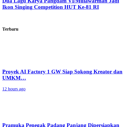
Dua Lagu Karya Pangdam VI/Mulawarman Jadi
Ikon Singing Competition HUT Ke-81 RI
Terbaru
Proyek AI Factory 1 GW Siap Sokong Kreator dan
UMKM…
12 hours ago
Pramuka Penegak Padang Panjang Dipersiapkan