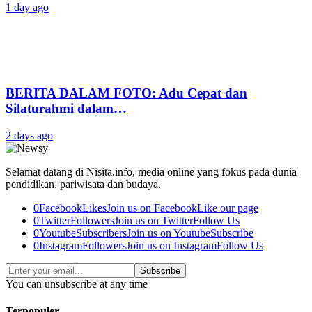
1 day ago
BERITA DALAM FOTO: Adu Cepat dan
Silaturahmi dalam…
2 days ago
Selamat datang di Nisita.info, media online yang fokus pada dunia
pendidikan, pariwisata dan budaya.
0
Facebook
Likes
Join us on Facebook
Like our page
0
Twitter
Followers
Join us on Twitter
Follow Us
0
Youtube
Subscribers
Join us on Youtube
Subscribe
0
Instagram
Followers
Join us on Instagram
Follow Us
Subscribe
You can unsubscribe at any time
Terpopuler