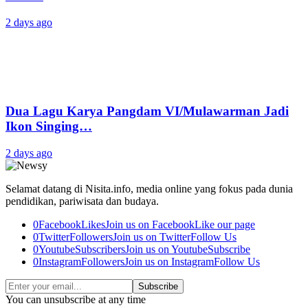
2 days ago
Dua Lagu Karya Pangdam VI/Mulawarman Jadi
Ikon Singing…
2 days ago
Selamat datang di Nisita.info, media online yang fokus pada dunia
pendidikan, pariwisata dan budaya.
0
Facebook
Likes
Join us on Facebook
Like our page
0
Twitter
Followers
Join us on Twitter
Follow Us
0
Youtube
Subscribers
Join us on Youtube
Subscribe
0
Instagram
Followers
Join us on Instagram
Follow Us
Subscribe
You can unsubscribe at any time