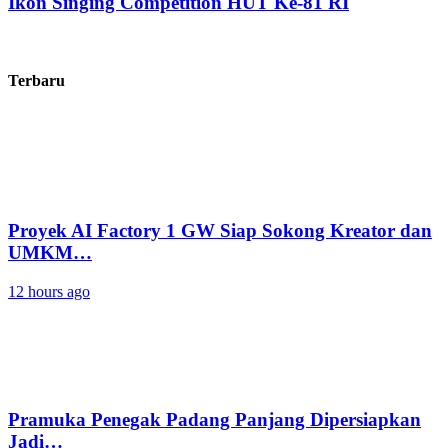
Ikon Singing Competition HUT Ke-81 RI
Terbaru
Proyek AI Factory 1 GW Siap Sokong Kreator dan
UMKM…
12 hours ago
Pramuka Penegak Padang Panjang Dipersiapkan
Jadi…