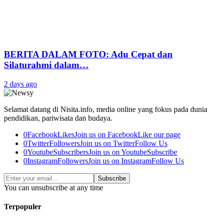
BERITA DALAM FOTO: Adu Cepat dan
Silaturahmi dalam…
2 days ago
Selamat datang di Nisita.info, media online yang fokus pada dunia
pendidikan, pariwisata dan budaya.
0
Facebook
Likes
Join us on Facebook
Like our page
0
Twitter
Followers
Join us on Twitter
Follow Us
0
Youtube
Subscribers
Join us on Youtube
Subscribe
0
Instagram
Followers
Join us on Instagram
Follow Us
Subscribe
You can unsubscribe at any time
Terpopuler