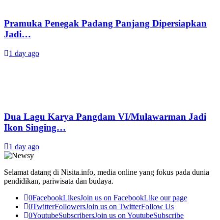
Pramuka Penegak Padang Panjang Dipersiapkan
Jadi…
1 day ago
Dua Lagu Karya Pangdam VI/Mulawarman Jadi
Ikon Singing…
1 day ago
Selamat datang di Nisita.info, media online yang fokus pada dunia
pendidikan, pariwisata dan budaya.
0
Facebook
Likes
Join us on Facebook
Like our page
0
Twitter
Followers
Join us on Twitter
Follow Us
0
Youtube
Subscribers
Join us on Youtube
Subscribe