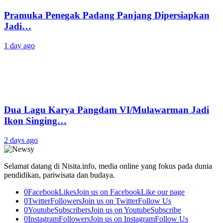
Pramuka Penegak Padang Panjang Dipersiapkan
Jadi…
1 day ago
Dua Lagu Karya Pangdam VI/Mulawarman Jadi
Ikon Singing…
2 days ago
Selamat datang di Nisita.info, media online yang fokus pada dunia
pendidikan, pariwisata dan budaya.
0
Facebook
Likes
Join us on Facebook
Like our page
0
Twitter
Followers
Join us on Twitter
Follow Us
0
Youtube
Subscribers
Join us on Youtube
Subscribe
0
Instagram
Followers
Join us on Instagram
Follow Us