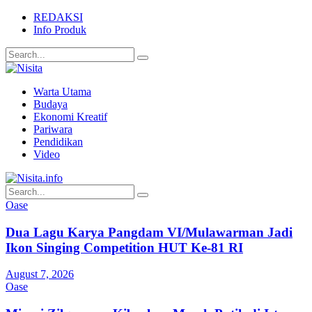
REDAKSI
Info Produk
Warta Utama
Budaya
Ekonomi Kreatif
Pariwara
Pendidikan
Video
Oase
Dua Lagu Karya Pangdam VI/Mulawarman Jadi
Ikon Singing Competition HUT Ke-81 RI
August 7, 2026
Oase