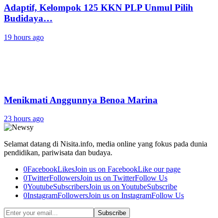
‎Adaptif, Kelompok 125 KKN PLP Unmul Pilih
Budidaya…
19 hours ago
Menikmati Anggunnya Benoa Marina
23 hours ago
Selamat datang di Nisita.info, media online yang fokus pada dunia
pendidikan, pariwisata dan budaya.
0
Facebook
Likes
Join us on Facebook
Like our page
0
Twitter
Followers
Join us on Twitter
Follow Us
0
Youtube
Subscribers
Join us on Youtube
Subscribe
0
Instagram
Followers
Join us on Instagram
Follow Us
Subscribe