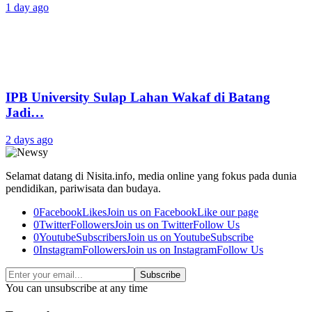
1 day ago
IPB University Sulap Lahan Wakaf di Batang
Jadi…
2 days ago
Selamat datang di Nisita.info, media online yang fokus pada dunia
pendidikan, pariwisata dan budaya.
0
Facebook
Likes
Join us on Facebook
Like our page
0
Twitter
Followers
Join us on Twitter
Follow Us
0
Youtube
Subscribers
Join us on Youtube
Subscribe
0
Instagram
Followers
Join us on Instagram
Follow Us
Subscribe
You can unsubscribe at any time