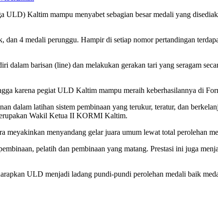
a ULD) Kaltim mampu menyabet sebagian besar medali yang disediaka
 dan 4 medali perunggu. Hampir di setiap nomor pertandingan terdap
ri dalam barisan (line) dan melakukan gerakan tari yang seragam secar
ngga karena pegiat ULD Kaltim mampu meraih keberhasilannya di Fo
inan dalam latihan sistem pembinaan yang terukur, teratur, dan berkelan
 merupakan Wakil Ketua II KORMI Kaltim.
ra meyakinkan menyandang gelar juara umum lewat total perolehan 
pembinaan, pelatih dan pembinaan yang matang. Prestasi ini juga men
rapkan ULD menjadi ladang pundi-pundi perolehan medali baik medal