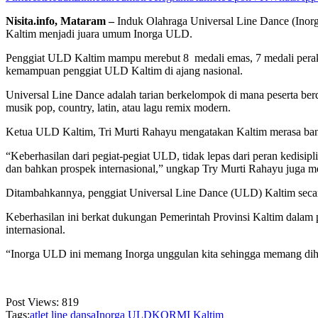
Nisita.info, Mataram –
Induk Olahraga Universal Line Dance (Inorg
Kaltim menjadi juara umum Inorga ULD.
Penggiat ULD Kaltim mampu merebut 8 medali emas, 7 medali perak,
kemampuan penggiat ULD Kaltim di ajang nasional.
Universal Line Dance adalah tarian berkelompok di mana peserta berdi
musik pop, country, latin, atau lagu remix modern.
Ketua ULD Kaltim, Tri Murti Rahayu mengatakan Kaltim merasa ba
“Keberhasilan dari pegiat-pegiat ULD, tidak lepas dari peran kedisipl
dan bahkan prospek internasional,” ungkap Try Murti Rahayu juga
Ditambahkannya, penggiat Universal Line Dance (ULD) Kaltim seca
Keberhasilan ini berkat dukungan Pemerintah Provinsi Kaltim dalam 
internasional.
“Inorga ULD ini memang Inorga unggulan kita sehingga memang diha
Post Views:
819
Tags:
atlet line dansa
Inorga ULD
KORMI Kaltim