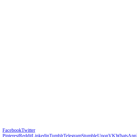
Facebook
Twitter
Pinterest
Reddit
Linkedin
Tumblr
Telegram
StumbleUpon
VK
WhatsApp