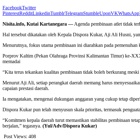
Facebook
Twitter
Pinterest
Reddit
Linkedin
Tumblr
Telegram
StumbleUpon
VK
WhatsApp
Nisita.info, Kutai Kartanegara —
Agenda pembinaan atlet tidak te
Hal tersebut dikatakan oleh Kepala Dispora Kukar, Aji Ali Husni, yan
Menurutnya, fokus utama pembinaan ini diarahkan pada pemenuhan k
Porprov Kaltim (Pekan Olahraga Provinsi Kalimantan Timur) ke-XXX
memadai
“Kita terus tekankan kualitas pembinaan tidak boleh berkurang mesk
Menurut Aji Ali, setiap perangkat daerah memang harus menyesuaikan
capaian prestasi daerah.
Ia mengatakan, mengenai dukungan anggaran yang cukup tetap diperlu
Dispora Kukar pun telah menyusun skala prioritas, termasuk penguata
“Komitmen kepala daerah turut memastikan stabilitas pembinaan tetap
berjalan,” tegasnya.
(Yul/Adv/Dispora Kukar)
Post Views:
408