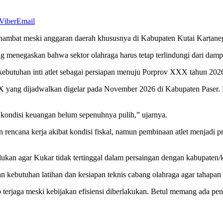
Viber
Email
rhambat meski anggaran daerah khususnya di Kabupaten Kutai Kartane
g menegaskan bahwa sektor olahraga harus tetap terlindungi dari dampa
ebutuhan inti atlet sebagai persiapan menuju Porprov XXX tahun 202
 yang dijadwalkan digelar pada November 2026 di Kabupaten Paser. P
i kondisi keuangan belum sepenuhnya pulih,” ujarnya.
 rencana kerja akibat kondisi fiskal, namun pembinaan atlet menjadi
kan agar Kukar tidak tertinggal dalam persaingan dengan kabupaten/k
n kebutuhan latihan dan kesiapan teknis cabang olahraga agar tahapan 
 terjaga meski kebijakan efisiensi diberlakukan. Betul memang ada peng