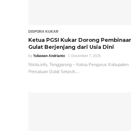
DISPORA KUKAR
Ketua PGSI Kukar Dorong Pembinaa
Gulat Berjenjang dari Usia Dini
by
Yuliawan Andrianto
December 7, 2025
Nisita.info, Tenggarong – Ketua Pengurus Kabupaten
Persatuan Gulat Seluruh…