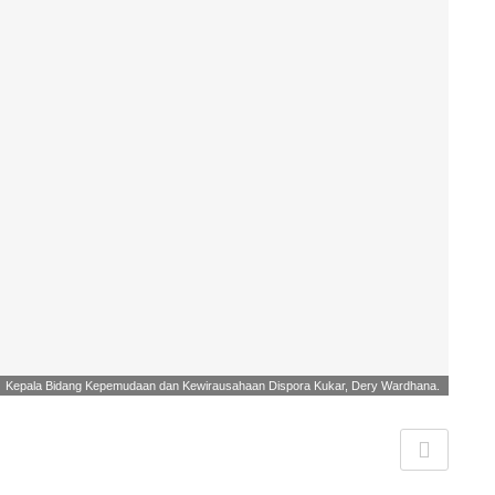
Kepala Bidang Kepemudaan dan Kewirausahaan Dispora Kukar, Dery Wardhana.