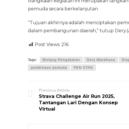
Rangkaian kegiatan ini merupakan langk
pemuda secara berkelanjutan.
“Tujuan akhirnya adalah menciptakan pemud
dalam pembangunan daerah,” tutup Dery.(A
Post Views:
216
Tags:
Bintang Pengabdian
Dery Wardhana
Dis
pembinaan pemuda
PKN STAN
Previous Article
Strava Challenge Air Run 2025,
Tantangan Lari Dengan Konsep
Virtual