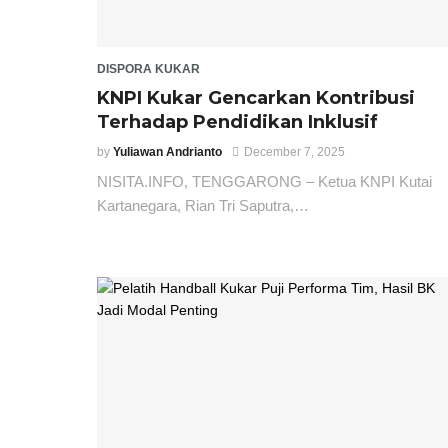
DISPORA KUKAR
KNPI Kukar Gencarkan Kontribusi
Terhadap Pendidikan Inklusif
by
Yuliawan Andrianto
December 7, 2025
NISITA.INFO, TENGGARONG – Ketua KNPI Kutai
Kartanegara, Rian Tri Saputra,…