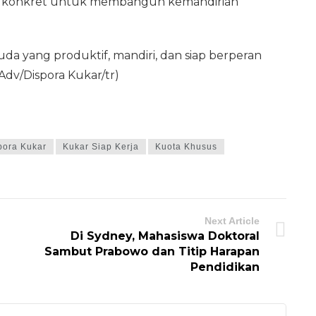
ah konkret untuk membangun kemandirian
a yang produktif, mandiri, dan siap berperan
dv/Dispora Kukar/tr)
pora Kukar
Kukar Siap Kerja
Kuota Khusus
Next Article
Di Sydney, Mahasiswa Doktoral
Sambut Prabowo dan Titip Harapan
Pendidikan