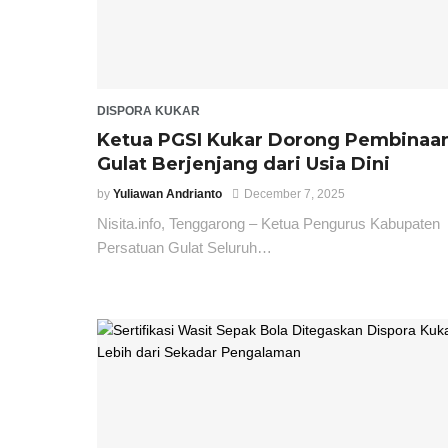
DISPORA KUKAR
Ketua PGSI Kukar Dorong Pembinaa
Gulat Berjenjang dari Usia Dini
by
Yuliawan Andrianto
December 7, 2025
Nisita.info, Tenggarong – Ketua Pengurus Kabupaten
Persatuan Gulat Seluruh…