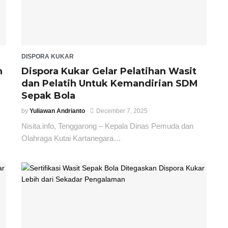
DISPORA KUKAR
n
Dispora Kukar Gelar Pelatihan Wasit
dan Pelatih Untuk Kemandirian SDM
Sepak Bola
by
Yuliawan Andrianto
December 7, 2025
Nisita.info, Tenggarong – Kepala Dinas Pemuda dan
Olahraga Kutai Kartanegara…