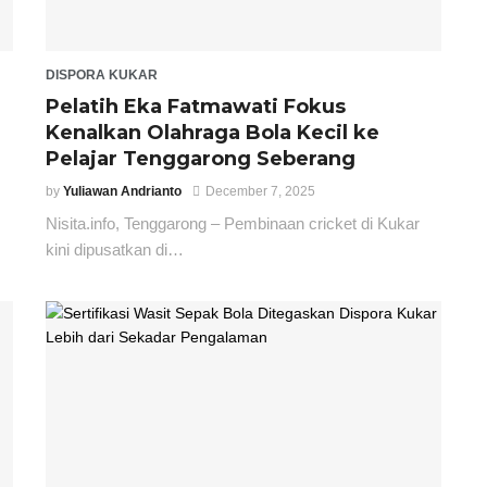
DISPORA KUKAR
Pelatih Eka Fatmawati Fokus
Kenalkan Olahraga Bola Kecil ke
Pelajar Tenggarong Seberang
by
Yuliawan Andrianto
December 7, 2025
Nisita.info, Tenggarong – Pembinaan cricket di Kukar
kini dipusatkan di…