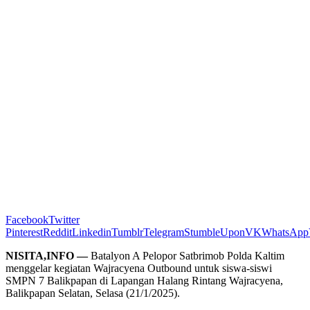
Facebook
Twitter
Pinterest
Reddit
Linkedin
Tumblr
Telegram
StumbleUpon
VK
WhatsApp
NISITA,INFO —
Batalyon A Pelopor Satbrimob Polda Kaltim
menggelar kegiatan Wajracyena Outbound untuk siswa-siswi
SMPN 7 Balikpapan di Lapangan Halang Rintang Wajracyena,
Balikpapan Selatan, Selasa (21/1/2025).