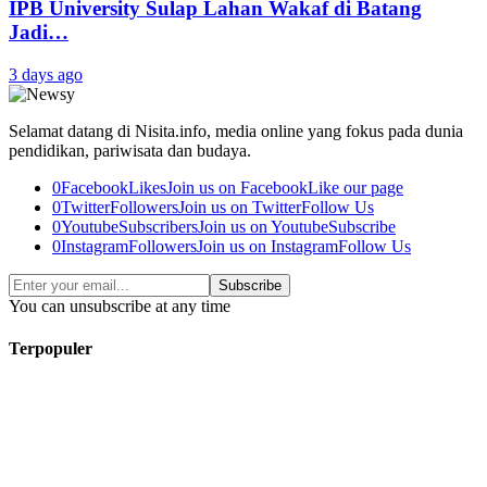
IPB University Sulap Lahan Wakaf di Batang
Jadi…
3 days ago
Selamat datang di Nisita.info, media online yang fokus pada dunia
pendidikan, pariwisata dan budaya.
0
Facebook
Likes
Join us on Facebook
Like our page
0
Twitter
Followers
Join us on Twitter
Follow Us
0
Youtube
Subscribers
Join us on Youtube
Subscribe
0
Instagram
Followers
Join us on Instagram
Follow Us
Subscribe
You can unsubscribe at any time
Terpopuler