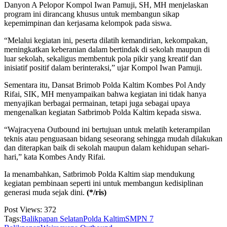
Danyon A Pelopor Kompol Iwan Pamuji, SH, MH menjelaskan
program ini dirancang khusus untuk membangun sikap
kepemimpinan dan kerjasama kelompok pada siswa.
“Melalui kegiatan ini, peserta dilatih kemandirian, kekompakan,
meningkatkan keberanian dalam bertindak di sekolah maupun di
luar sekolah, sekaligus membentuk pola pikir yang kreatif dan
inisiatif positif dalam berinteraksi,” ujar Kompol Iwan Pamuji.
Sementara itu, Dansat Brimob Polda Kaltim Kombes Pol Andy
Rifai, SIK, MH menyampaikan bahwa kegiatan ini tidak hanya
menyajikan berbagai permainan, tetapi juga sebagai upaya
mengenalkan kegiatan Satbrimob Polda Kaltim kepada siswa.
“Wajracyena Outbound ini bertujuan untuk melatih keterampilan
teknis atau penguasaan bidang seseorang sehingga mudah dilakukan
dan diterapkan baik di sekolah maupun dalam kehidupan sehari-
hari,” kata Kombes Andy Rifai.
Ia menambahkan, Satbrimob Polda Kaltim siap mendukung
kegiatan pembinaan seperti ini untuk membangun kedisiplinan
generasi muda sejak dini.
(*/ris)
Post Views:
372
Tags:
Balikpapan Selatan
Polda Kaltim
SMPN 7