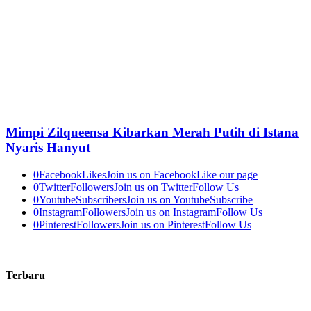
Mimpi Zilqueensa Kibarkan Merah Putih di Istana
Nyaris Hanyut
0
Facebook
Likes
Join us on Facebook
Like our page
0
Twitter
Followers
Join us on Twitter
Follow Us
0
Youtube
Subscribers
Join us on Youtube
Subscribe
0
Instagram
Followers
Join us on Instagram
Follow Us
0
Pinterest
Followers
Join us on Pinterest
Follow Us
Terbaru