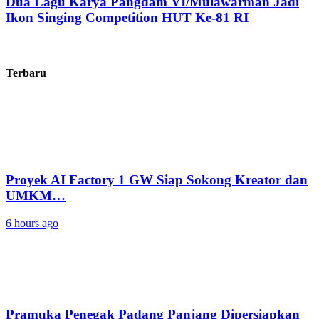
Dua Lagu Karya Pangdam VI/Mulawarman Jadi
Ikon Singing Competition HUT Ke-81 RI
Terbaru
Proyek AI Factory 1 GW Siap Sokong Kreator dan
UMKM…
6 hours ago
Pramuka Penegak Padang Panjang Dipersiapkan