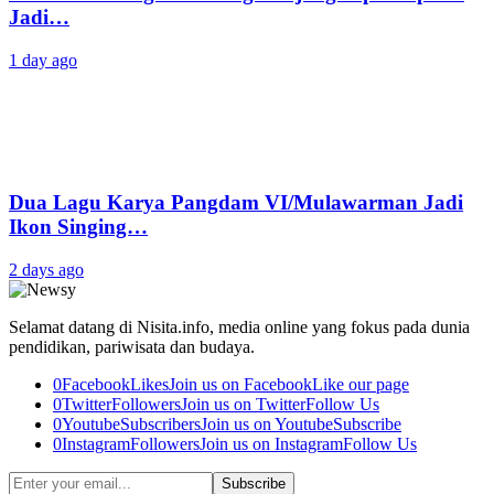
Jadi…
1 day ago
Dua Lagu Karya Pangdam VI/Mulawarman Jadi
Ikon Singing…
2 days ago
Selamat datang di Nisita.info, media online yang fokus pada dunia
pendidikan, pariwisata dan budaya.
0
Facebook
Likes
Join us on Facebook
Like our page
0
Twitter
Followers
Join us on Twitter
Follow Us
0
Youtube
Subscribers
Join us on Youtube
Subscribe
0
Instagram
Followers
Join us on Instagram
Follow Us
Subscribe