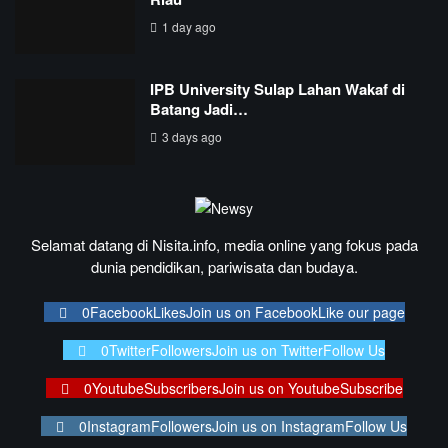
1 day ago
IPB University Sulap Lahan Wakaf di
Batang Jadi…
3 days ago
Selamat datang di Nisita.info, media online yang fokus pada
dunia pendidikan, pariwisata dan budaya.
0
Facebook
Likes
Join us on Facebook
Like our page
0
Twitter
Followers
Join us on Twitter
Follow Us
0
Youtube
Subscribers
Join us on Youtube
Subscribe
0
Instagram
Followers
Join us on Instagram
Follow Us