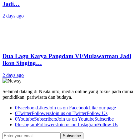
Jadi…
2 days ago
Dua Lagu Karya Pangdam VI/Mulawarman Jadi
Ikon Singing…
2 days ago
Selamat datang di Nisita.info, media online yang fokus pada dunia
pendidikan, pariwisata dan budaya.
0
Facebook
Likes
Join us on Facebook
Like our page
0
Twitter
Followers
Join us on Twitter
Follow Us
0
Youtube
Subscribers
Join us on Youtube
Subscribe
0
Instagram
Followers
Join us on Instagram
Follow Us
Subscribe