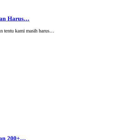
ran Harus…
un tentu kami masih harus…
kan 200+…