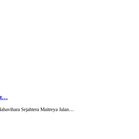
st…
Mahavihara Sejahtera Maitreya Jalan…