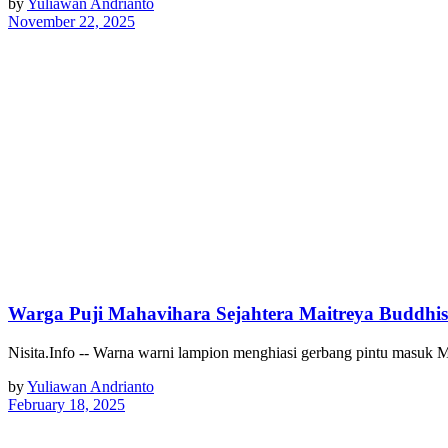
by
Yuliawan Andrianto
November 22, 2025
Warga Puji Mahavihara Sejahtera Maitreya Buddhi
Nisita.Info -- Warna warni lampion menghiasi gerbang pintu masuk 
by
Yuliawan Andrianto
February 18, 2025