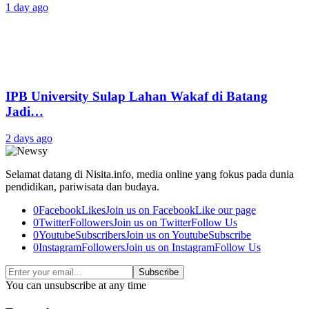
1 day ago
IPB University Sulap Lahan Wakaf di Batang
Jadi…
2 days ago
Selamat datang di Nisita.info, media online yang fokus pada dunia
pendidikan, pariwisata dan budaya.
0
Facebook
Likes
Join us on Facebook
Like our page
0
Twitter
Followers
Join us on Twitter
Follow Us
0
Youtube
Subscribers
Join us on Youtube
Subscribe
0
Instagram
Followers
Join us on Instagram
Follow Us
Subscribe
You can unsubscribe at any time