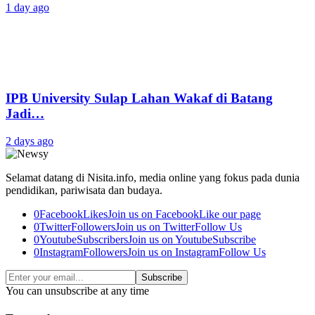
1 day ago
IPB University Sulap Lahan Wakaf di Batang
Jadi…
2 days ago
Selamat datang di Nisita.info, media online yang fokus pada dunia
pendidikan, pariwisata dan budaya.
0
Facebook
Likes
Join us on Facebook
Like our page
0
Twitter
Followers
Join us on Twitter
Follow Us
0
Youtube
Subscribers
Join us on Youtube
Subscribe
0
Instagram
Followers
Join us on Instagram
Follow Us
Subscribe
You can unsubscribe at any time