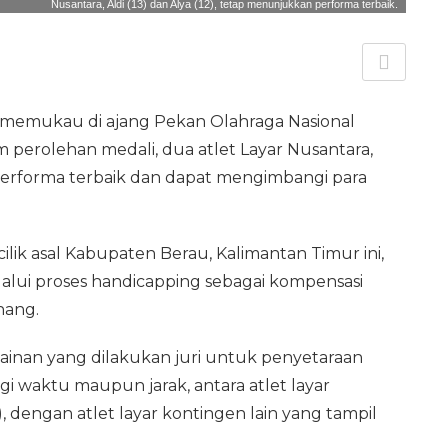
Nusantara, Aldi (13) dan Alya (12), tetap menunjukkan performa terbaik.
l memukau di ajang Pekan Olahraga Nasional
m perolehan medali, dua atlet Layar Nusantara,
 performa terbaik dan dapat mengimbangi para
ilik asal Kabupaten Berau, Kalimantan Timur ini,
elalui proses handicapping sebagai kompensasi
nang.
inan yang dilakukan juri untuk penyetaraan
egi waktu maupun jarak, antara atlet layar
), dengan atlet layar kontingen lain yang tampil