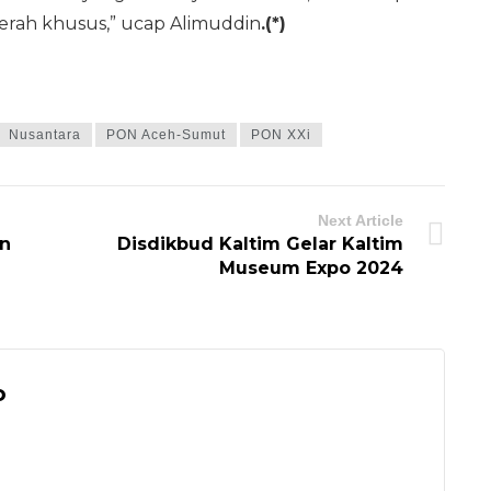
erah khusus,” ucap Alimuddin
.(*)
Nusantara
PON Aceh-Sumut
PON XXi
Next Article
an
Disdikbud Kaltim Gelar Kaltim
Museum Expo 2024
o