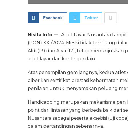
Facebook
Twitter
Nisita.Info —
Atlet Layar Nusantara tampi
(PON) XXI/2024. Meski tidak terhitung dala
Aldi (13) dan Alya (12), tetap menunjukkan
atlet layar dari kontingen lain.
Atas penampilan gemilangnya, kedua atlet c
diberikan sertifikat prestasi kehormatan m
penilaian untuk menyamakan peluang me
Handicapping merupakan mekanisme penila
point dari lintasan yang berbeda baik dari s
Nusantara sebagai peserta eksebisi (uji coba
dalam pertandingan sebenarnya.