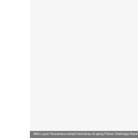
Atlet Layar Nusantara tampil memukau di ajang Pekan Olahraga Nasion