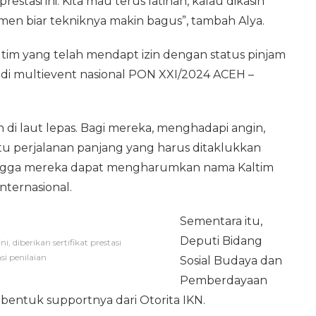
estasi ini. Kita mau terus latihan, kalau dikasih
men biar tekniknya makin bagus”, tambah Alya.
altim yang telah mendapt izin dengan status pinjam
 di multievent nasional PON XXI/2024 ACEH –
h di laut lepas. Bagi mereka, menghadapi angin,
atu perjalanan panjang yang harus ditaklukkan
hingga mereka dapat mengharumkan nama Kaltim
nternasional.
Sementara itu,
Deputi Bidang
, diberikan sertifikat prestasi
i penilaian
Sosial Budaya dan
Pemberdayaan
entuk supportnya dari Otorita IKN.