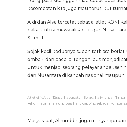
“Yang pasti kita nggak mau cepat puas atas pr
kesempatan kita juga mau terus ikut turna
Aldi dan Alya tercatat sebagai atlet KONI K
pakai untuk mewakili Kontingen Nusantara
Sumut.
Sejak kecil keduanya sudah terbiasa berlati
ombak, dan badai di tengah laut menjadi s
untuk menjadi seorang pelayar andal, se
dan Nusantara di kancah nasional maupun i
Atlet cilik Alya (12)asal Kabupaten Berau, Kalimantan Timur ini
kehormatan melalui proses handicapping sebagai kompensas
Masyarakat, Alimuddin juga menyampaikan b