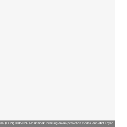
al (PON) XXI/2024. Meski tidak terhitung dalam perolehan medali, dua atlet Layar