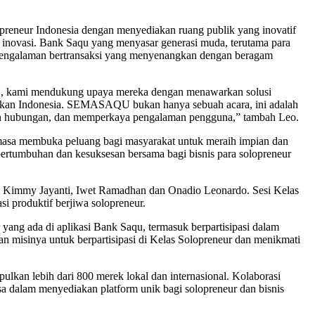
eneur Indonesia dengan menyediakan ruang publik yang inovatif
an inovasi. Bank Saqu yang menyasar generasi muda, terutama para
n pengalaman bertransaksi yang menyenangkan dengan beragam
, kami mendukung upaya mereka dengan menawarkan solusi
jukan Indonesia. SEMASAQU bukan hanya sebuah acara, ini adalah
lin hubungan, dan memperkaya pengalaman pengguna,” tambah Leo.
asa membuka peluang bagi masyarakat untuk meraih impian dan
rtumbuhan dan kesuksesan bersama bagi bisnis para solopreneur
, Kimmy Jayanti, Iwet Ramadhan dan Onadio Leonardo. Sesi Kelas
i produktif berjiwa solopreneur.
ang ada di aplikasi Bank Saqu, termasuk berpartisipasi dalam
an misinya untuk berpartisipasi di Kelas Solopreneur dan menikmati
an lebih dari 800 merek lokal dan internasional. Kolaborasi
a dalam menyediakan platform unik bagi solopreneur dan bisnis