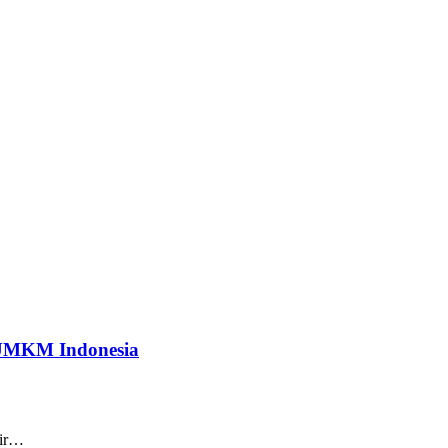
 UMKM Indonesia
air…