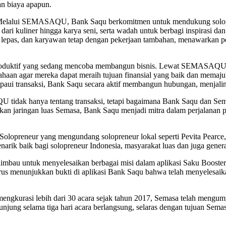
an biaya apapun.
 “Melalui SEMASAQU, Bank Saqu berkomitmen untuk mendukung solopr
dari kuliner hingga karya seni, serta wadah untuk berbagi inspirasi d
rja lepas, dan karyawan tetap dengan pekerjaan tambahan, menawarka
 produktif yang sedang mencoba membangun bisnis. Lewat SEMASAQU
haan agar mereka dapat meraih tujuan finansial yang baik dan mema
mpaui transaksi, Bank Saqu secara aktif membangun hubungan, menja
idak hanya tentang transaksi, tetapi bagaimana Bank Saqu dan Sem
jaringan luas Semasa, Bank Saqu menjadi mitra dalam perjalanan pe
opreneur yang mengundang solopreneur lokal seperti Pevita Pearce
rik baik bagi solopreneur Indonesia, masyarakat luas dan juga generas
bau untuk menyelesaikan berbagai misi dalam aplikasi Saku Booster y
arus menunjukkan bukti di aplikasi Bank Saqu bahwa telah menyelesaik
urasi lebih dari 30 acara sejak tahun 2017, Semasa telah mengumpulk
ung selama tiga hari acara berlangsung, selaras dengan tujuan Semas