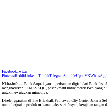
Facebook
Twitter
Pinterest
Reddit
Linkedin
Tumblr
Telegram
StumbleUpon
VK
WhatsApp
Nisita.info —
Bank Saqu, layanan perbankan digital dari Bank Jasa
menghadirkan SEMASAQU, pasar kreatif untuk merek lokal yang dir
untuk mewujudkan mimpinya.
Diselenggarakan di The Brickhall, Fatmawati City Center, Jakarta 
untuk berjualan produk makanan, aksesori, fesyen, kerajinan tangan