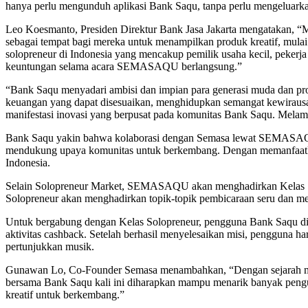
hanya perlu mengunduh aplikasi Bank Saqu, tanpa perlu mengeluark
Leo Koesmanto, Presiden Direktur Bank Jasa Jakarta mengatakan,
sebagai tempat bagi mereka untuk menampilkan produk kreatif, mulai 
solopreneur di Indonesia yang mencakup pemilik usaha kecil, peke
keuntungan selama acara SEMASAQU berlangsung.”
“Bank Saqu menyadari ambisi dan impian para generasi muda dan
keuangan yang dapat disesuaikan, menghidupkan semangat kewirausa
manifestasi inovasi yang berpusat pada komunitas Bank Saqu. Mela
Bank Saqu yakin bahwa kolaborasi dengan Semasa lewat SEMASAQU t
mendukung upaya komunitas untuk berkembang. Dengan memanfaatkan 
Indonesia.
Selain Solopreneur Market, SEMASAQU akan menghadirkan Kelas Sol
Solopreneur akan menghadirkan topik-topik pembicaraan seru dan mena
Untuk bergabung dengan Kelas Solopreneur, pengguna Bank Saqu diim
aktivitas cashback. Setelah berhasil menyelesaikan misi, pengguna h
pertunjukkan musik.
Gunawan Lo, Co-Founder Semasa menambahkan, “Dengan sejarah mengk
bersama Bank Saqu kali ini diharapkan mampu menarik banyak pengunj
kreatif untuk berkembang.”