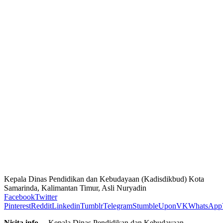
Kepala Dinas Pendidikan dan Kebudayaan (Kadisdikbud) Kota
Samarinda, Kalimantan Timur, Asli Nuryadin
Facebook
Twitter
Pinterest
Reddit
Linkedin
Tumblr
Telegram
StumbleUpon
VK
WhatsApp
Nisita.info –
Kepala Dinas Pendidikan dan Kebudayaan