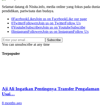
Selamat datang di Nisita.info, media online yang fokus pada dunia
pendidikan, pariwisata dan budaya.
0
Facebook
Likes
Join us on Facebook
Like our page
0
Twitter
Followers
Join us on Twitter
Follow Us
0
Youtube
Subscribers
Join us on Youtube
Subscribe
0
Instagram
Followers
Join us on Instagram
Follow Us
Subscribe
You can unsubscribe at any time
Terpopuler
Aji Ali Ingatkan Pentingnya Transfer Pengalaman
Usai…
8 months ago