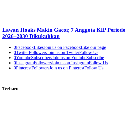
Lawan Hoaks Makin Gacor, 7 Anggota KIP Periode
2026–2030 Dikukuhkan
0
Facebook
Likes
Join us on Facebook
Like our page
0
Twitter
Followers
Join us on Twitter
Follow Us
0
Youtube
Subscribers
Join us on Youtube
Subscribe
0
Instagram
Followers
Join us on Instagram
Follow Us
0
Pinterest
Followers
Join us on Pinterest
Follow Us
Terbaru