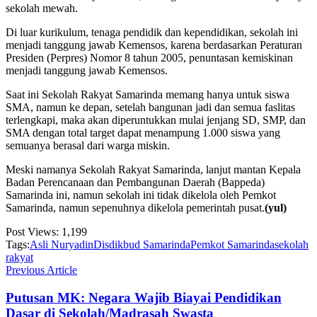
sekolah mewah.
Di luar kurikulum, tenaga pendidik dan kependidikan, sekolah ini
menjadi tanggung jawab Kemensos, karena berdasarkan Peraturan
Presiden (Perpres) Nomor 8 tahun 2005, penuntasan kemiskinan
menjadi tanggung jawab Kemensos.
Saat ini Sekolah Rakyat Samarinda memang hanya untuk siswa
SMA, namun ke depan, setelah bangunan jadi dan semua faslitas
terlengkapi, maka akan diperuntukkan mulai jenjang SD, SMP, dan
SMA dengan total target dapat menampung 1.000 siswa yang
semuanya berasal dari warga miskin.
Meski namanya Sekolah Rakyat Samarinda, lanjut mantan Kepala
Badan Perencanaan dan Pembangunan Daerah (Bappeda)
Samarinda ini, namun sekolah ini tidak dikelola oleh Pemkot
Samarinda, namun sepenuhnya dikelola pemerintah pusat.
(yul)
Post Views:
1,199
Tags:
Asli Nuryadin
Disdikbud Samarinda
Pemkot Samarinda
sekolah
rakyat
Previous Article
Putusan MK: Negara Wajib Biayai Pendidikan
Dasar di Sekolah/Madrasah Swasta