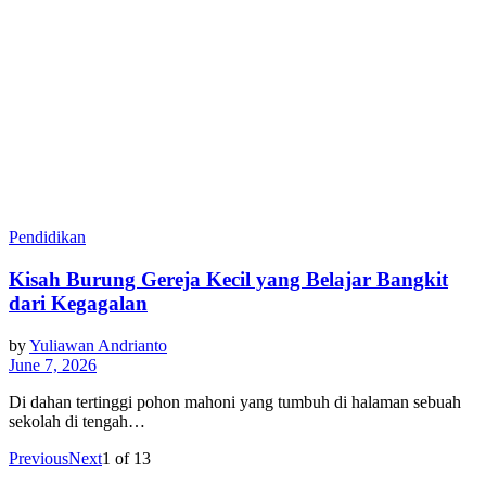
Pendidikan
Kisah Burung Gereja Kecil yang Belajar Bangkit
dari Kegagalan
by
Yuliawan Andrianto
June 7, 2026
Di dahan tertinggi pohon mahoni yang tumbuh di halaman sebuah
sekolah di tengah…
Previous
Next
1
of
13