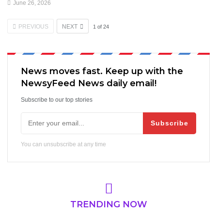
June 26, 2026
PREVIOUS
NEXT
1
of
24
News moves fast. Keep up with the
NewsyFeed News daily email!
Subscribe to our top stories
Subscribe
You can unsubscribe at any time
TRENDING NOW