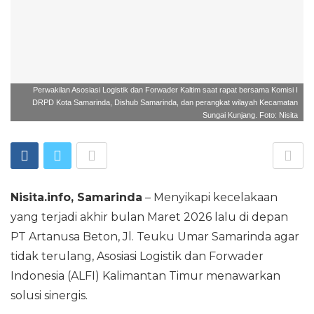
Perwakilan Asosiasi Logistik dan Forwader Kaltim saat rapat bersama Komisi I
DRPD Kota Samarinda, Dishub Samarinda, dan perangkat wilayah Kecamatan
Sungai Kunjang. Foto: Nisita
Nisita.info, Samarinda
– Menyikapi kecelakaan
yang terjadi akhir bulan Maret 2026 lalu di depan
PT Artanusa Beton, Jl. Teuku Umar Samarinda agar
tidak terulang, Asosiasi Logistik dan Forwader
Indonesia (ALFI) Kalimantan Timur menawarkan
solusi sinergis.