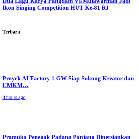
Dua Lagu Karya Pangdam VI/Mulawarman Jadi
Ikon Singing Competition HUT Ke-81 RI
Terbaru
Proyek AI Factory 1 GW Siap Sokong Kreator dan
UMKM…
8 hours ago
Pramuka Penegak Padang Panjang Dipersiapkan