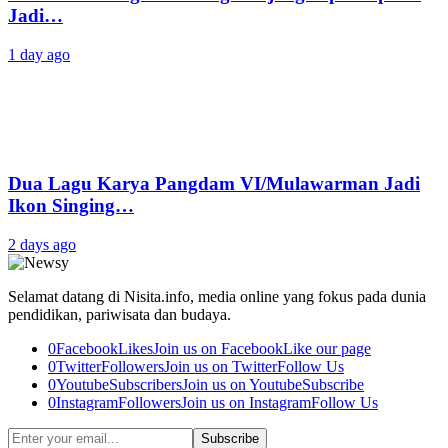
Jadi…
1 day ago
Dua Lagu Karya Pangdam VI/Mulawarman Jadi
Ikon Singing…
2 days ago
Selamat datang di Nisita.info, media online yang fokus pada dunia
pendidikan, pariwisata dan budaya.
0
Facebook
Likes
Join us on Facebook
Like our page
0
Twitter
Followers
Join us on Twitter
Follow Us
0
Youtube
Subscribers
Join us on Youtube
Subscribe
0
Instagram
Followers
Join us on Instagram
Follow Us
Subscribe