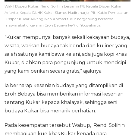
Wakil Bupati Kukar, Rendi Solihin bersama Plt Kepala Dispar Kukar
Arianto, Kepala DLHK Kukar Slamet Hadiraharjo, Plt. Kabid Pemasaran
Disdpar Kukar Awang Ivan Ahmad turut bergabung bersama
masyarakat di gelaran Eroh Bebaya ke-7 di Yogyakarta.
”Kukar mempunyai banyak sekali kekayaan budaya,
wisata, warisan budaya tak benda dan kuliner yang
salah satunya kami bawa ke sini, ada juga kopi khas
Kukar, silahkan para pengunjung untuk mencicipi
yang kami berikan secara gratis,” ajaknya.
Ia berharap kesenian budaya yang ditampilkan di
Eroh Bebaya bisa memberikan informasi kesenian
tentang Kukar kepada khalayak, sehingga seni
budaya Kukar bisa menarik perhatian.
Pada kesempatan tersebut Wabup, Rendi Solihin
membagikan kue khas Kukar kepada para