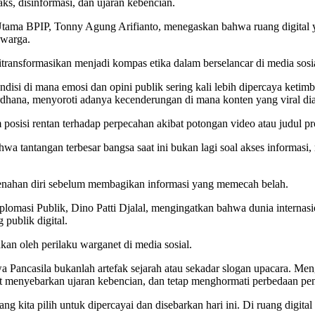
aks, disinformasi, dan ujaran kebencian
.
tama BPIP, Tonny Agung Arifianto, menegaskan bahwa ruang digital yan
a warga
.
itransformasikan menjadi kompas etika dalam berselancar di media sosi
ndisi di mana emosi dan opini publik sering kali lebih dipercaya ketim
na, menyoroti adanya kecenderungan di mana konten yang viral diang
 posisi rentan terhadap perpecahan akibat potongan video atau judul pr
tangan terbesar bangsa saat ini bukan lagi soal akses informasi, me
uk menahan diri sebelum membagikan informasi yang memecah belah
.
iplomasi Publik, Dino Patti Djalal, mengingatkan bahwa dunia internas
 publik digital
.
kan oleh perilaku warganet di media sosial
.
 Pancasila bukanlah artefak sejarah atau sekadar slogan upacara
. Men
kut menyebarkan ujaran kebencian, dan tetap menghormati perbedaan pe
g kita pilih untuk dipercayai dan disebarkan hari ini. Di ruang digita