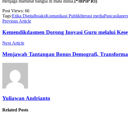
menjaga martabat bangsa di mata dunia
.
(*/BPIP RI)
Post Views:
66
Tags:
Etika Digital
hoaks
Komunikasi Publik
literasi media
Pancasila
per
Previous Article
Kemendikdasmen Dorong Inovasi Guru melalui Kese
Next Article
Menjawab Tantangan Bonus Demografi, Transform
Yuliawan Andrianto
Related Posts