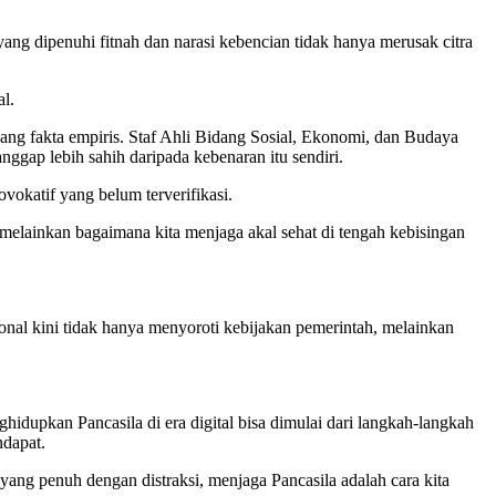
g dipenuhi fitnah dan narasi kebencian tidak hanya merusak citra
al
.
bang fakta empiris
. Staf Ahli Bidang Sosial, Ekonomi, dan Budaya
gap lebih sahih daripada kebenaran itu sendiri
.
ovokatif yang belum terverifikasi
.
lainkan bagaimana kita menjaga akal sehat di tengah kebisingan
ional kini tidak hanya menyoroti kebijakan pemerintah, melainkan
ghidupkan Pancasila di era digital bisa dimulai dari langkah-langkah
ndapat
.
l yang penuh dengan distraksi, menjaga Pancasila adalah cara kita