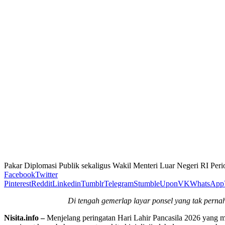
Pakar Diplomasi Publik sekaligus Wakil Menteri Luar Negeri RI Peri
Facebook
Twitter
Pinterest
Reddit
Linkedin
Tumblr
Telegram
StumbleUpon
VK
WhatsApp
Di tengah gemerlap layar ponsel yang tak pernah
Nisita.info –
Menjelang peringatan Hari Lahir Pancasila 2026 yang 