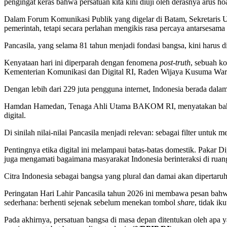
pengingat keras bahwa persatuan kita kini diuji oleh derasnya arus ho
Dalam Forum Komunikasi Publik yang digelar di Batam, Sekretaris U
pemerintah, tetapi secara perlahan mengikis rasa percaya antarsesam
Pancasila, yang selama 81 tahun menjadi fondasi bangsa, kini harus d
Kenyataan hari ini diperparah dengan fenomena
post-truth
, sebuah ko
Kementerian Komunikasi dan Digital RI, Raden Wijaya Kusuma Wardha
Dengan lebih dari 229 juta pengguna internet, Indonesia berada dalam
Hamdan Hamedan, Tenaga Ahli Utama BAKOM RI, menyatakan bahwa tan
digital
.
Di sinilah nilai-nilai Pancasila menjadi relevan: sebagai filter unt
Pentingnya etika digital ini melampaui batas-batas domestik. Pakar D
juga mengamati bagaimana masyarakat Indonesia berinteraksi di ruang
Citra Indonesia sebagai bangsa yang plural dan damai akan dipertaruh
Peringatan Hari Lahir Pancasila tahun 2026 ini membawa pesan bahwa
sederhana: berhenti sejenak sebelum menekan tombol
share
, tidak i
Pada akhirnya, persatuan bangsa di masa depan ditentukan oleh apa yan