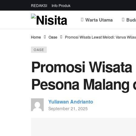
REDAKSI
Info Produk
Warta Utama
Bud
Home
Oase
Promosi Wisata Lewat Melodi: Vanya Wij
OASE
Promosi Wisata 
Pesona Malang 
Yuliawan Andrianto
September 21, 2025