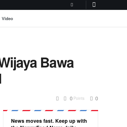
Video
 Wijaya Bawa
l
0
0
Points
News moves fast. Keep up with