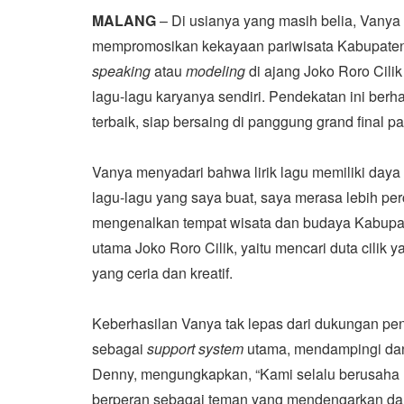
MALANG
– Di usianya yang masih belia, Vanya W
mempromosikan kekayaan pariwisata Kabupaten
speaking
atau
modeling
di ajang Joko Roro Cili
lagu-lagu karyanya sendiri. Pendekatan ini berha
terbaik, siap bersaing di panggung grand final
Vanya menyadari bahwa lirik lagu memiliki daya
lagu-lagu yang saya buat, saya merasa lebih percay
mengenalkan tempat wisata dan budaya Kabupaten
utama Joko Roro Cilik, yaitu mencari duta cili
yang ceria dan kreatif.
Keberhasilan Vanya tak lepas dari dukungan pe
sebagai
support system
utama, mendampingi dan
Denny, mengungkapkan, “Kami selalu berusaha
berperan sebagai teman yang mendengarkan dan