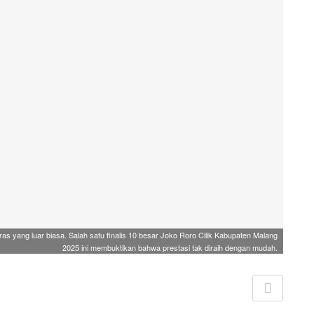
ras yang luar biasa. Salah satu finalis 10 besar Joko Roro Cilik Kabupaten Malang
2025 ini membuktikan bahwa prestasi tak diraih dengan mudah.