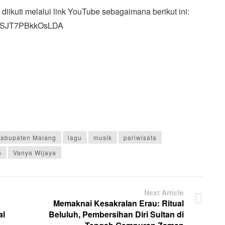
diikuti melalui link YouTube sebagaimana berikut ini:
vzSJT7PBkkOsLDA
abupaten Malang
lagu
musik
pariwisata
s
Vanya Wijaya
Next Article
Memaknai Kesakralan Erau: Ritual
al
Beluluh, Pembersihan Diri Sultan di