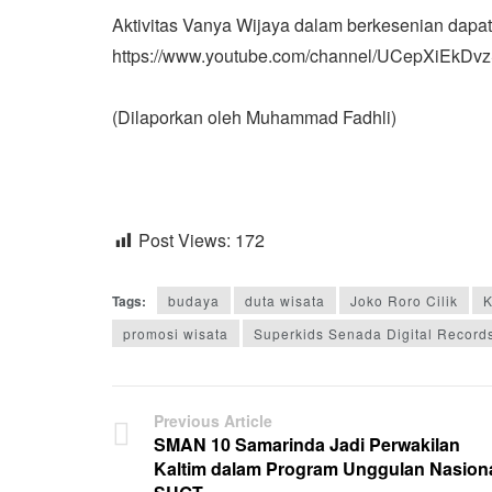
Aktivitas Vanya Wijaya dalam berkesenian dapat 
https://www.youtube.com/channel/UCepXiEkD
(Dilaporkan oleh Muhammad Fadhli)
Post Views:
172
Tags:
budaya
duta wisata
Joko Roro Cilik
K
promosi wisata
Superkids Senada Digital Record
Previous Article
SMAN 10 Samarinda Jadi Perwakilan
Kaltim dalam Program Unggulan Nasion