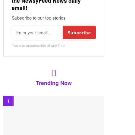
the NewsyFeed News daily
email!
Subscribe to our top stories
Subscribe
You can unsubscribe at any time
Trending Now