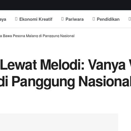
aya
Ekonomi Kreatif
Pariwara
Pendidikan
aya Bawa Pesona Malang di Panggung Nasional
Lewat Melodi: Vanya
di Panggung Nasiona