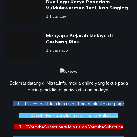
Dua Lagu Karya Pangdam
VI/Mulawarman Jadi Ikon Singing…
1 day ago
Menyapa Sejarah Melayu di
Gerbang Riau
2 days ago
Selamat datang di Nisita.info, media online yang fokus pada
dunia pendidikan, pariwisata dan budaya.
0
Facebook
Likes
Join us on Facebook
Like our page
0
Twitter
Followers
Join us on Twitter
Follow Us
0
Youtube
Subscribers
Join us on Youtube
Subscribe