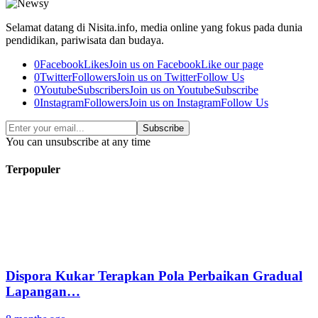
Selamat datang di Nisita.info, media online yang fokus pada dunia
pendidikan, pariwisata dan budaya.
0
Facebook
Likes
Join us on Facebook
Like our page
0
Twitter
Followers
Join us on Twitter
Follow Us
0
Youtube
Subscribers
Join us on Youtube
Subscribe
0
Instagram
Followers
Join us on Instagram
Follow Us
Subscribe
You can unsubscribe at any time
Terpopuler
Dispora Kukar Terapkan Pola Perbaikan Gradual
Lapangan…