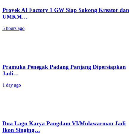
Proyek AI Factory 1 GW Siap Sokong Kreator dan
UMKM…
5 hours ago
Pramuka Penegak Padang Panjang Dipersiapkan
Jadi…
1 day ago
Dua Lagu Karya Pangdam VI/Mulawarman Jadi
Ikon Singing…