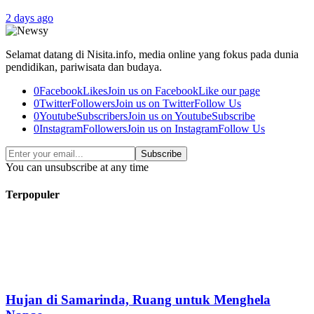
2 days ago
Selamat datang di Nisita.info, media online yang fokus pada dunia
pendidikan, pariwisata dan budaya.
0
Facebook
Likes
Join us on Facebook
Like our page
0
Twitter
Followers
Join us on Twitter
Follow Us
0
Youtube
Subscribers
Join us on Youtube
Subscribe
0
Instagram
Followers
Join us on Instagram
Follow Us
Subscribe
You can unsubscribe at any time
Terpopuler
Hujan di Samarinda, Ruang untuk Menghela