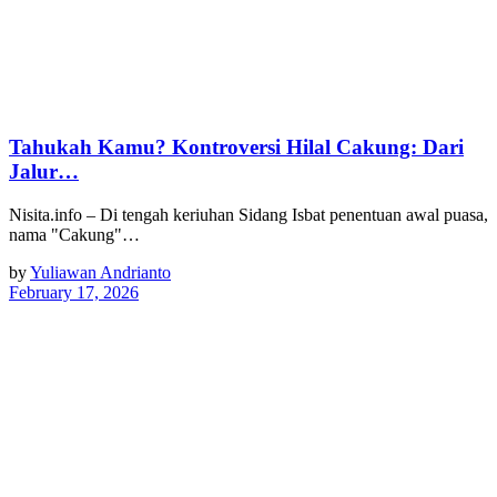
Tahukah Kamu? Kontroversi Hilal Cakung: Dari
Jalur…
Nisita.info – Di tengah keriuhan Sidang Isbat penentuan awal puasa,
nama "Cakung"…
by
Yuliawan Andrianto
February 17, 2026