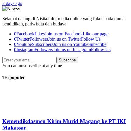
2 days ago
Selamat datang di Nisita.info, media online yang fokus pada dunia
pendidikan, pariwisata dan budaya.
0
Facebook
Likes
Join us on Facebook
Like our page
0
Twitter
Followers
Join us on Twitter
Follow Us
0
Youtube
Subscribers
Join us on Youtube
Subscribe
0
Instagram
Followers
Join us on Instagram
Follow Us
Subscribe
You can unsubscribe at any time
Terpopuler
Kemendikdasmen Kirim Murid Magang ke PT IKI
Makassar