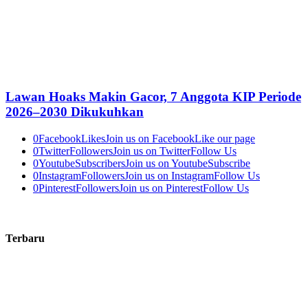
Lawan Hoaks Makin Gacor, 7 Anggota KIP Periode
2026–2030 Dikukuhkan
0
Facebook
Likes
Join us on Facebook
Like our page
0
Twitter
Followers
Join us on Twitter
Follow Us
0
Youtube
Subscribers
Join us on Youtube
Subscribe
0
Instagram
Followers
Join us on Instagram
Follow Us
0
Pinterest
Followers
Join us on Pinterest
Follow Us
Terbaru