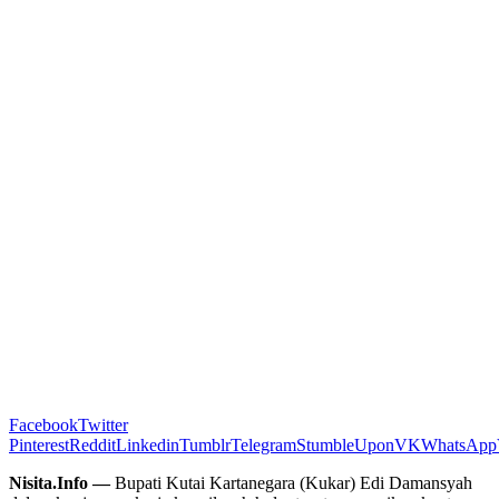
Facebook
Twitter
Pinterest
Reddit
Linkedin
Tumblr
Telegram
StumbleUpon
VK
WhatsApp
Nisita.Info —
Bupati Kutai Kartanegara (Kukar) Edi Damansyah