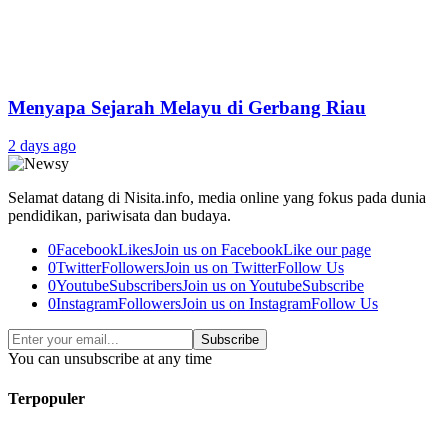
Menyapa Sejarah Melayu di Gerbang Riau
2 days ago
Selamat datang di Nisita.info, media online yang fokus pada dunia
pendidikan, pariwisata dan budaya.
0
Facebook
Likes
Join us on Facebook
Like our page
0
Twitter
Followers
Join us on Twitter
Follow Us
0
Youtube
Subscribers
Join us on Youtube
Subscribe
0
Instagram
Followers
Join us on Instagram
Follow Us
Subscribe
You can unsubscribe at any time
Terpopuler