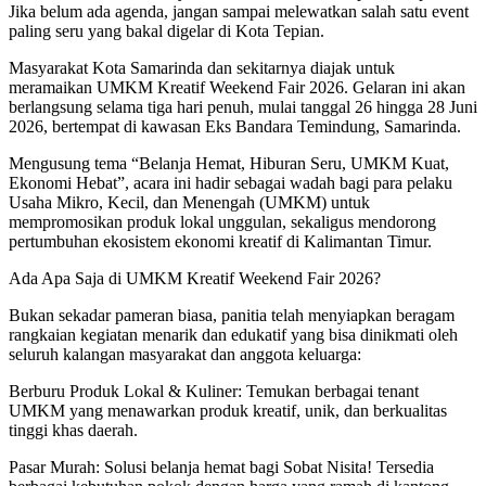
Jika belum ada agenda, jangan sampai melewatkan salah satu event
paling seru yang bakal digelar di Kota Tepian.
Masyarakat Kota Samarinda dan sekitarnya diajak untuk
meramaikan UMKM Kreatif Weekend Fair 2026. Gelaran ini akan
berlangsung selama tiga hari penuh, mulai tanggal 26 hingga 28 Juni
2026, bertempat di kawasan Eks Bandara Temindung, Samarinda.
Mengusung tema “Belanja Hemat, Hiburan Seru, UMKM Kuat,
Ekonomi Hebat”, acara ini hadir sebagai wadah bagi para pelaku
Usaha Mikro, Kecil, dan Menengah (UMKM) untuk
mempromosikan produk lokal unggulan, sekaligus mendorong
pertumbuhan ekosistem ekonomi kreatif di Kalimantan Timur.
Ada Apa Saja di UMKM Kreatif Weekend Fair 2026?
Bukan sekadar pameran biasa, panitia telah menyiapkan beragam
rangkaian kegiatan menarik dan edukatif yang bisa dinikmati oleh
seluruh kalangan masyarakat dan anggota keluarga:
Berburu Produk Lokal & Kuliner: Temukan berbagai tenant
UMKM yang menawarkan produk kreatif, unik, dan berkualitas
tinggi khas daerah.
Pasar Murah: Solusi belanja hemat bagi Sobat Nisita! Tersedia