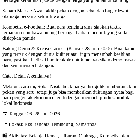
berbagai kebutuhan pokok dengan harga yang ramah di kantong.
Senam Massal: Awali akhir pekan dengan sehat dan bugar lewat
olahraga bersama seluruh warga.
Kompetisi e-Football: Bagi para pencinta gim, siapkan taktik
terbaikmu dan bawa pulang berbagai hadiah menarik yang sudah
disiapkan panitia.
Baking Demo & Kreasi Garnish (Khusus 28 Juni 2026): Buat kamu
yang tertarik dengan dunia kuliner atau ingin menambah keahlian
baru, pastikan hadir di hari terakhir untuk menyaksikan demo masak
dan seni menata hidangan.
Catat Detail Agendanya!
Melalui acara ini, Sobat Nisita tidak hanya disuguhkan hiburan akhir
pekan yang seru, tetapi juga bisa memberikan dukungan nyata bagi
para penggerak ekonomi daerah dengan membeli produk-produk
lokal Indonesia.
📅 Tanggal: 26–28 Juni 2026
📍 Lokasi: Eks Bandara Temindung, Samarinda
🛍️ Aktivitas: Belanja Hemat, Hiburan, Olahraga, Kompetisi, dan