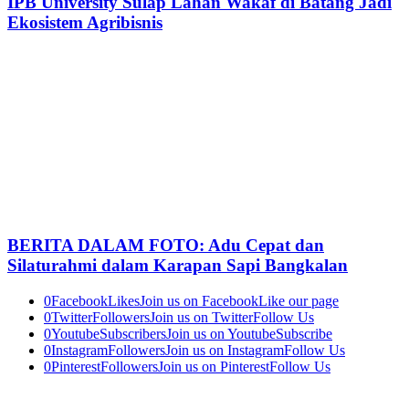
IPB University Sulap Lahan Wakaf di Batang Jadi
Ekosistem Agribisnis
BERITA DALAM FOTO: Adu Cepat dan
Silaturahmi dalam Karapan Sapi Bangkalan
0
Facebook
Likes
Join us on Facebook
Like our page
0
Twitter
Followers
Join us on Twitter
Follow Us
0
Youtube
Subscribers
Join us on Youtube
Subscribe
0
Instagram
Followers
Join us on Instagram
Follow Us
0
Pinterest
Followers
Join us on Pinterest
Follow Us