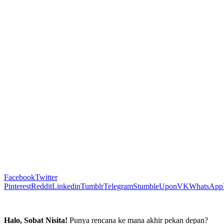
Facebook
Twitter
Pinterest
Reddit
Linkedin
Tumblr
Telegram
StumbleUpon
VK
WhatsApp
Halo, Sobat Nisita!
Punya rencana ke mana akhir pekan depan?