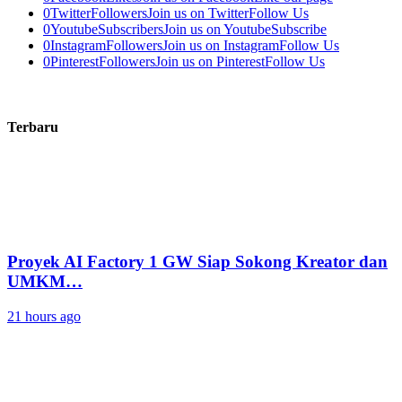
0
Twitter
Followers
Join us on Twitter
Follow Us
0
Youtube
Subscribers
Join us on Youtube
Subscribe
0
Instagram
Followers
Join us on Instagram
Follow Us
0
Pinterest
Followers
Join us on Pinterest
Follow Us
Terbaru
Proyek AI Factory 1 GW Siap Sokong Kreator dan
UMKM…
21 hours ago