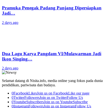
Pramuka Penegak Padang Panjang Dipersiapkan
Jadi…
2 days ago
Dua Lagu Karya Pangdam VI/Mulawarman Jadi
Ikon Singing…
2 days ago
Selamat datang di Nisita.info, media online yang fokus pada dunia
pendidikan, pariwisata dan budaya.
0
Facebook
Likes
Join us on Facebook
Like our page
0
Twitter
Followers
Join us on Twitter
Follow Us
0
Youtube
Subscribers
Join us on Youtube
Subscribe
0
Instagram
Followers
Join us on Instagram
Follow Us