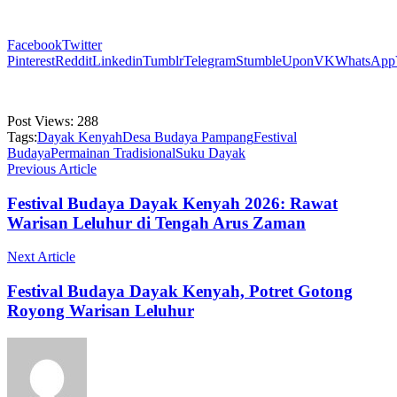
Facebook
Twitter
Pinterest
Reddit
Linkedin
Tumblr
Telegram
StumbleUpon
VK
WhatsApp
Post Views:
288
Tags:
Dayak Kenyah
Desa Budaya Pampang
Festival
Budaya
Permainan Tradisional
Suku Dayak
Previous Article
Festival Budaya Dayak Kenyah 2026: Rawat
Warisan Leluhur di Tengah Arus Zaman
Next Article
Festival Budaya Dayak Kenyah, Potret Gotong
Royong Warisan Leluhur