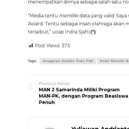
menempatkan dirinya sebagai salah satu no
“Media tentu memiliki data yang valid. Say
Award. Tentu sebagai insan olahraga akan m
tersebut,” ucap Indra Sjafri.
(*)
Post Views:
373
Tags:
Anugerah Golden Siwo PWI
Hotel Novotel 
Previous Article
MAN 2 Samarinda Miliki Program
MAN-PK, dengan Program Beasiswa
Penuh
Yuliawan Andriant