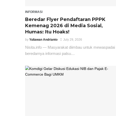
INFORMASI
Beredar Flyer Pendaftaran PPPK
Kemenag 2026 di Media Sosial,
Humas: Itu Hoaks!
by
Yuliawan Andrianto
July 29, 2026
Nisita.info — Masyarakat diimbau untuk mewaspadai
beredarnya informasi palsu…