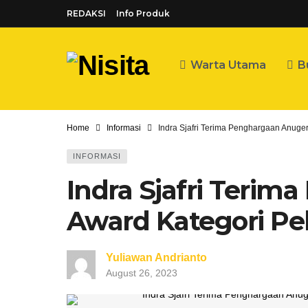
REDAKSI
Info Produk
Warta Utama
B
Home
Informasi
Indra Sjafri Terima Penghargaan Anuger
INFORMASI
Indra Sjafri Teri
Award Kategori Pel
Yuliawan Andrianto
August 26, 2023