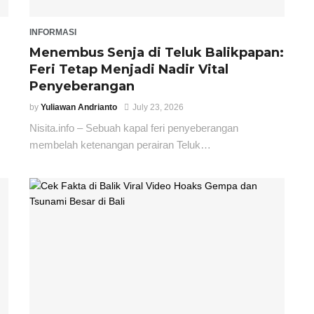
INFORMASI
Menembus Senja di Teluk Balikpapan:
Feri Tetap Menjadi Nadir Vital
Penyeberangan
by
Yuliawan Andrianto
July 23, 2026
Nisita.info – Sebuah kapal feri penyeberangan
membelah ketenangan perairan Teluk…