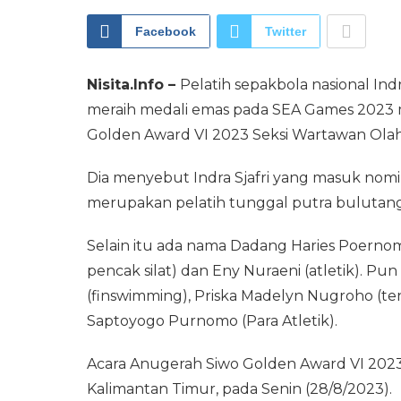
Facebook
Twitter
Nisita.Info –
Pelatih sepakbola nasional In
meraih medali emas pada SEA Games 2023 
Golden Award VI 2023 Seksi Wartawan Olah
Dia menyebut Indra Sjafri yang masuk nomi
merupakan pelatih tunggal putra bulutang
Selain itu ada nama Dadang Haries Poernomo
pencak silat) dan Eny Nuraeni (atletik). Pun 
(finswimming), Priska Madelyn Nugroho (teni
Saptoyogo Purnomo (Para Atletik).
Acara Anugerah Siwo Golden Award VI 2023
Kalimantan Timur, pada Senin (28/8/2023).