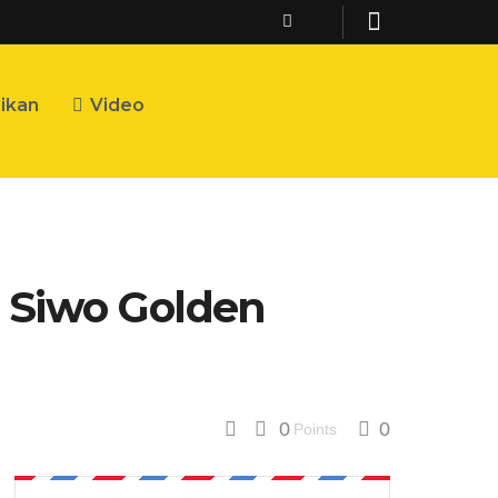
ikan
Video
 Siwo Golden
0
0
Points