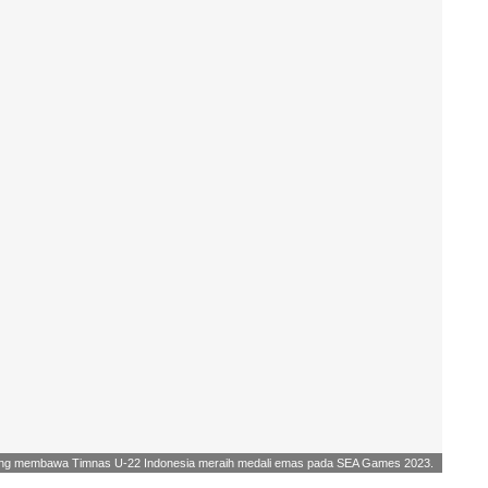
i yang membawa Timnas U-22 Indonesia meraih medali emas pada SEA Games 2023.