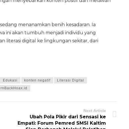
 dengan menyebarkan konten positif dan melawan
 sedang menanamkan benih kesadaran. Ia
swa ini akan tumbuh menjadi individu yang
erasi digital ke lingkungan sekitar, dari
Edukasi
konten negatif
Literasi Digital
urnBackHoax.id
Next Article
Ubah Pola Pikir dari Sensasi ke
Empati: Forum Pemred SMSI Kaltim