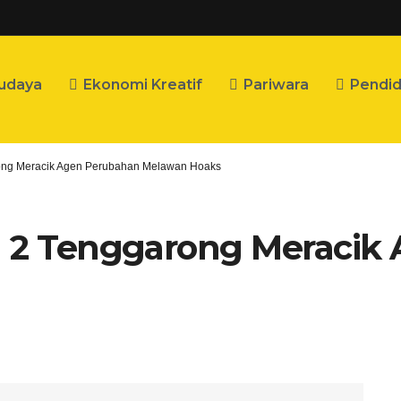
udaya
Ekonomi Kreatif
Pariwara
Pendid
ong Meracik Agen Perubahan Melawan Hoaks
N 2 Tenggarong Meracik