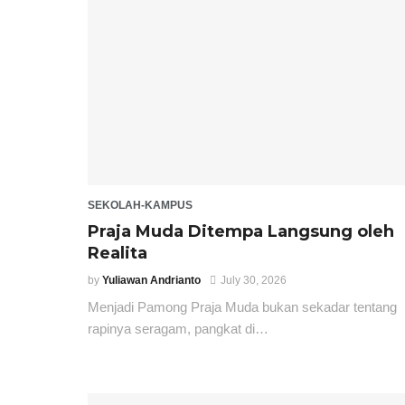
SEKOLAH-KAMPUS
Praja Muda Ditempa Langsung oleh
Realita
by
Yuliawan Andrianto
July 30, 2026
Menjadi Pamong Praja Muda bukan sekadar tentang
rapinya seragam, pangkat di…