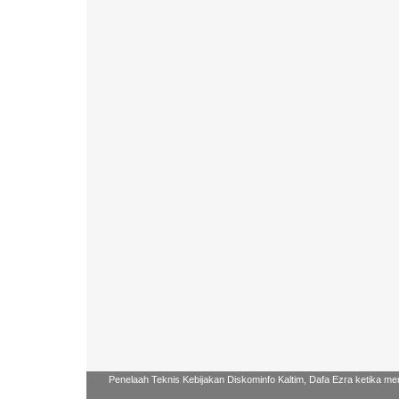
Penelaah Teknis Kebijakan Diskominfo Kaltim, Dafa Ezra ketika me