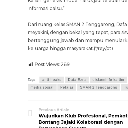
Kalian, generasi muda, harus jadi teladan
informasi palsu.”
Dari ruang kelas SMAN 2 Tenggarong, Dafa
meyakini, dengan bekal yang tepat, para si
bertanggung jawab dan mampu menularkan lit
keluarga hingga masyarakat.(*/rey/pt)
Post Views:
289
Tags:
anti-hoaks
Dafa Ezra
diskominfo kaltim
media sosial
Pelajar
SMAN 2 Tenggarong
T
Previous Article
Wujudkan Klub Profesional, Pemkot
Bontang Jajaki Kolaborasi dengan