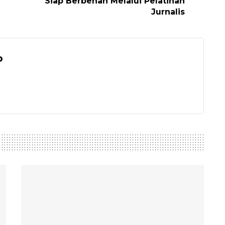
Siap Berbenah Melalui Pelatihan
Jurnalis
o