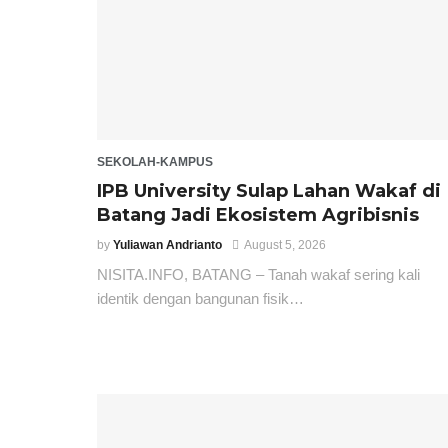
SEKOLAH-KAMPUS
IPB University Sulap Lahan Wakaf di
Batang Jadi Ekosistem Agribisnis
by
Yuliawan Andrianto
August 5, 2026
NISITA.INFO, BATANG – Tanah wakaf sering kali
identik dengan bangunan fisik…