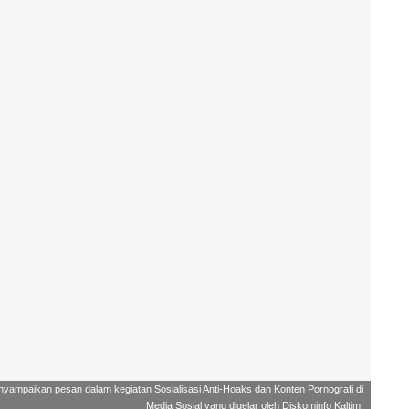
nyampaikan pesan dalam kegiatan Sosialisasi Anti-Hoaks dan Konten Pornografi di
Media Sosial yang digelar oleh Diskominfo Kaltim.