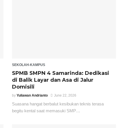
SEKOLAH-KAMPUS
SPMB SMPN 4 Samarinda: Dedikasi
di Balik Layar dan Asa di Jalur
Domisili
by
Yuliawan Andrianto
June 22, 2026
Suasana hangat berbalut kesibukan teknis terasa
begitu kental saat memasuki SMP…