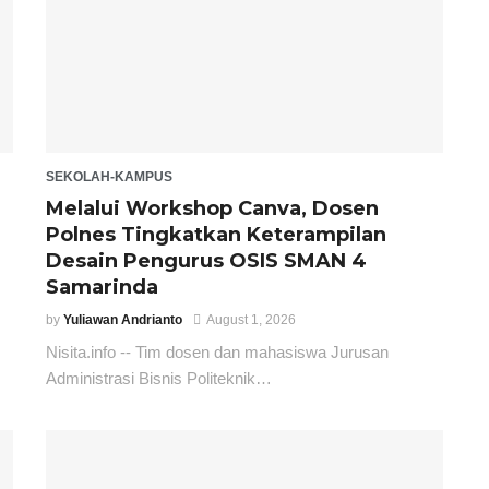
SEKOLAH-KAMPUS
Melalui Workshop Canva, Dosen
Polnes Tingkatkan Keterampilan
Desain Pengurus OSIS SMAN 4
Samarinda
by
Yuliawan Andrianto
August 1, 2026
Nisita.info -- Tim dosen dan mahasiswa Jurusan
Administrasi Bisnis Politeknik…