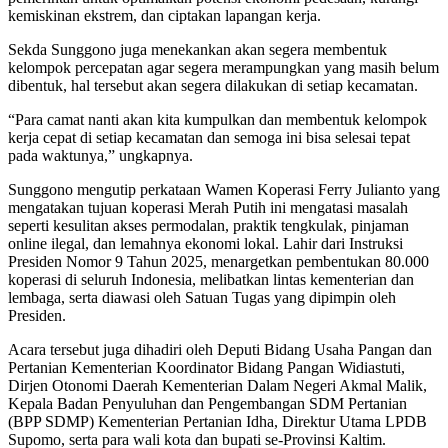
kemiskinan ekstrem, dan ciptakan lapangan kerja.
Sekda Sunggono juga menekankan akan segera membentuk
kelompok percepatan agar segera merampungkan yang masih belum
dibentuk, hal tersebut akan segera dilakukan di setiap kecamatan.
“Para camat nanti akan kita kumpulkan dan membentuk kelompok
kerja cepat di setiap kecamatan dan semoga ini bisa selesai tepat
pada waktunya,” ungkapnya.
Sunggono mengutip perkataan Wamen Koperasi Ferry Julianto yang
mengatakan tujuan koperasi Merah Putih ini mengatasi masalah
seperti kesulitan akses permodalan, praktik tengkulak, pinjaman
online ilegal, dan lemahnya ekonomi lokal. Lahir dari Instruksi
Presiden Nomor 9 Tahun 2025, menargetkan pembentukan 80.000
koperasi di seluruh Indonesia, melibatkan lintas kementerian dan
lembaga, serta diawasi oleh Satuan Tugas yang dipimpin oleh
Presiden.
Acara tersebut juga dihadiri oleh Deputi Bidang Usaha Pangan dan
Pertanian Kementerian Koordinator Bidang Pangan Widiastuti,
Dirjen Otonomi Daerah Kementerian Dalam Negeri Akmal Malik,
Kepala Badan Penyuluhan dan Pengembangan SDM Pertanian
(BPP SDMP) Kementerian Pertanian Idha, Direktur Utama LPDB
Supomo, serta para wali kota dan bupati se-Provinsi Kaltim.