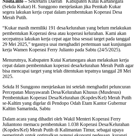
Nisita.info –
Sekretaris Daerah Kabupaten Kutai Kartanegara
(Sekda Kukar) H. Sunggono menjelaskan jika Pemkab Kukar
segera lakukan kerja cepat dalam pembentukan Koperasi Desa
Merah Putih.
“Kukar masih memiliki 191 desa/kelurahan yang belum melakukan
pembentukan Koperasi desa atau koperasi kelurahan. Kami akan
secepatnya lakukan kerja cepat agar bisa sesuai target pada tanggal
29 Mei 2025,” tegasnya usai menghadiri pertemuan saat kunjungan
kerja Wamen Koperasi Ferry Julianto pada Sabtu (24/5/2025).
Menurutnya, Kabupaten Kutai Kartanegara akan melakukan kerja
cepat dalam pembentukan koperasi desa/kelurahan Merah Putih agar
bisa mencapai target yang telah ditentukan tepatnya tanggal 28 Mei
2025.
Sekda H Sunggono menjelaskan ini setelah menghadiri peluncuran
Percepatan Musyawarah Desa/Kelurahan Khusus (Musdesus)
Pembentukan Koperasi Desa/Kelurahan (Kopdes/Kel) Merah Putih
se-Kaltim yang digelar di Pendopo Odah Etam Kantor Gubernur
Kaltim Samarinda, Sabtu
Dalam acara yang dihadiri oleh Wakil Menteri Koperasi Ferry
Juliantono memacu pembentukan 1.038 Koperasi Desa/Kelurahan
(Kopdes/Kel) Merah Putih di Kalimantan Timur, sebagai upaya
pemerintah untuk optimalkan potensi ekonomi pedesaan, kurangi