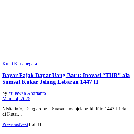
Kutai Kartanegara
Bayar Pajak Dapat Uang Baru: Inovasi “THR” ala
Samsat Kukar Jelang Lebaran 1447 H
by
Yuliawan Andrianto
March 4, 2026
Nisita.info, Tenggarong – Suasana menjelang Idulfitri 1447 Hijriah
di Kutai…
Previous
Next
1
of
31