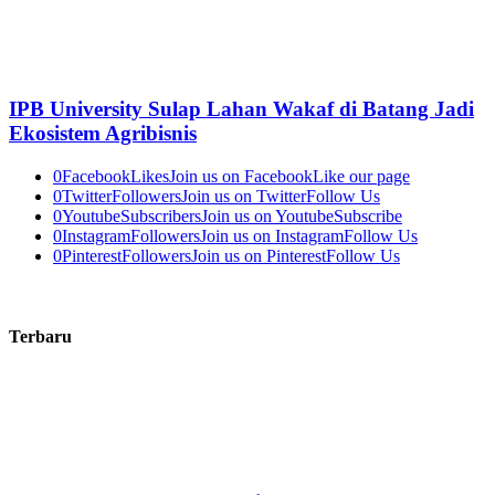
IPB University Sulap Lahan Wakaf di Batang Jadi
Ekosistem Agribisnis
0
Facebook
Likes
Join us on Facebook
Like our page
0
Twitter
Followers
Join us on Twitter
Follow Us
0
Youtube
Subscribers
Join us on Youtube
Subscribe
0
Instagram
Followers
Join us on Instagram
Follow Us
0
Pinterest
Followers
Join us on Pinterest
Follow Us
Terbaru