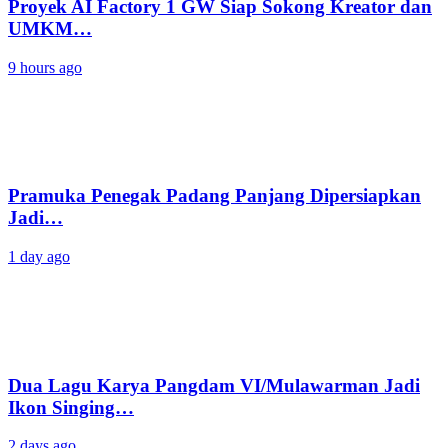
Proyek AI Factory 1 GW Siap Sokong Kreator dan
UMKM…
9 hours ago
Pramuka Penegak Padang Panjang Dipersiapkan
Jadi…
1 day ago
Dua Lagu Karya Pangdam VI/Mulawarman Jadi
Ikon Singing…
2 days ago