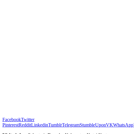
Facebook
Twitter
Pinterest
Reddit
Linkedin
Tumblr
Telegram
StumbleUpon
VK
WhatsApp