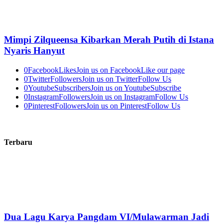
Mimpi Zilqueensa Kibarkan Merah Putih di Istana
Nyaris Hanyut
0
Facebook
Likes
Join us on Facebook
Like our page
0
Twitter
Followers
Join us on Twitter
Follow Us
0
Youtube
Subscribers
Join us on Youtube
Subscribe
0
Instagram
Followers
Join us on Instagram
Follow Us
0
Pinterest
Followers
Join us on Pinterest
Follow Us
Terbaru
Dua Lagu Karya Pangdam VI/Mulawarman Jadi