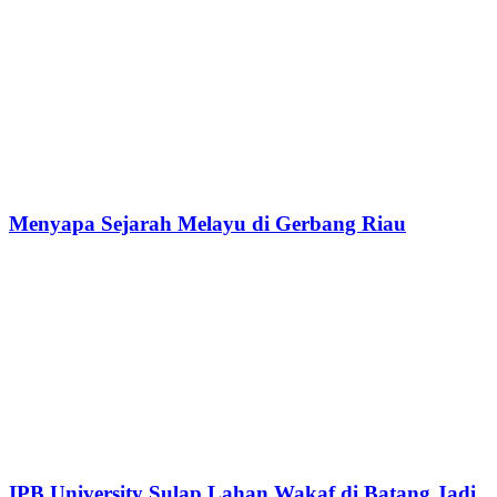
Menyapa Sejarah Melayu di Gerbang Riau
IPB University Sulap Lahan Wakaf di Batang Jadi