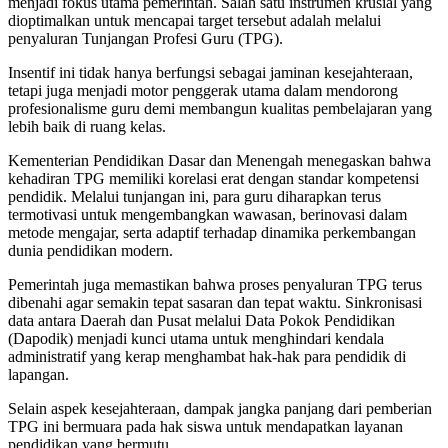
menjadi fokus utama pemerintah. Salah satu instrumen krusial yang
dioptimalkan untuk mencapai target tersebut adalah melalui
penyaluran Tunjangan Profesi Guru (TPG).
Insentif ini tidak hanya berfungsi sebagai jaminan kesejahteraan,
tetapi juga menjadi motor penggerak utama dalam mendorong
profesionalisme guru demi membangun kualitas pembelajaran yang
lebih baik di ruang kelas.
Kementerian Pendidikan Dasar dan Menengah menegaskan bahwa
kehadiran TPG memiliki korelasi erat dengan standar kompetensi
pendidik. Melalui tunjangan ini, para guru diharapkan terus
termotivasi untuk mengembangkan wawasan, berinovasi dalam
metode mengajar, serta adaptif terhadap dinamika perkembangan
dunia pendidikan modern.
Pemerintah juga memastikan bahwa proses penyaluran TPG terus
dibenahi agar semakin tepat sasaran dan tepat waktu. Sinkronisasi
data antara Daerah dan Pusat melalui Data Pokok Pendidikan
(Dapodik) menjadi kunci utama untuk menghindari kendala
administratif yang kerap menghambat hak-hak para pendidik di
lapangan.
Selain aspek kesejahteraan, dampak jangka panjang dari pemberian
TPG ini bermuara pada hak siswa untuk mendapatkan layanan
pendidikan yang bermutu.