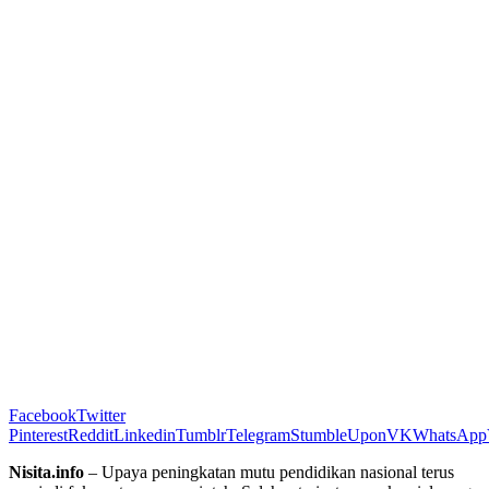
Facebook
Twitter
Pinterest
Reddit
Linkedin
Tumblr
Telegram
StumbleUpon
VK
WhatsApp
Nisita.info
– Upaya peningkatan mutu pendidikan nasional terus