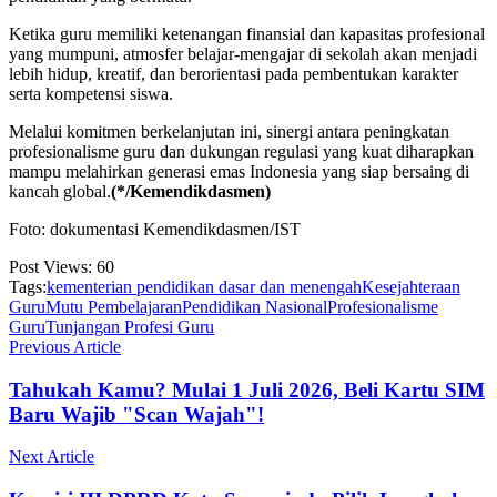
Ketika guru memiliki ketenangan finansial dan kapasitas profesional
yang mumpuni, atmosfer belajar-mengajar di sekolah akan menjadi
lebih hidup, kreatif, dan berorientasi pada pembentukan karakter
serta kompetensi siswa.
Melalui komitmen berkelanjutan ini, sinergi antara peningkatan
profesionalisme guru dan dukungan regulasi yang kuat diharapkan
mampu melahirkan generasi emas Indonesia yang siap bersaing di
kancah global.
(*/Kemendikdasmen)
Foto: dokumentasi Kemendikdasmen/IST
Post Views:
60
Tags:
kementerian pendidikan dasar dan menengah
Kesejahteraan
Guru
Mutu Pembelajaran
Pendidikan Nasional
Profesionalisme
Guru
Tunjangan Profesi Guru
Previous Article
Tahukah Kamu? Mulai 1 Juli 2026, Beli Kartu SIM
Baru Wajib "Scan Wajah"!
Next Article