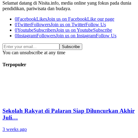
Selamat datang di Nisita.info, media online yang fokus pada dunia
pendidikan, pariwisata dan budaya.
0
Facebook
Likes
Join us on Facebook
Like our page
0
Twitter
Followers
Join us on Twitter
Follow Us
0
Youtube
Subscribers
Join us on Youtube
Subscribe
0
Instagram
Followers
Join us on Instagram
Follow Us
Subscribe
You can unsubscribe at any time
Terpopuler
Sekolah Rakyat di Palaran Siap Diluncurkan Akhir
Juli…
3 weeks ago