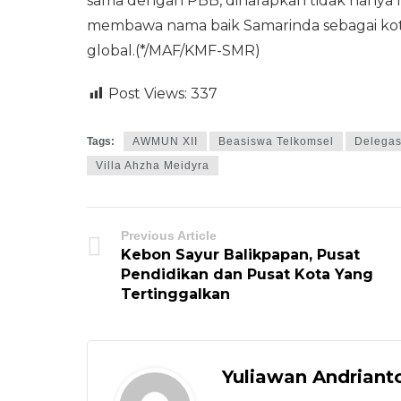
sama dengan PBB, diharapkan tidak hanya
membawa nama baik Samarinda sebagai ko
global.(*/MAF/KMF-SMR)
Post Views:
337
Tags:
AWMUN XII
Beasiswa Telkomsel
Delegas
Villa Ahzha Meidyra
Previous Article
Kebon Sayur Balikpapan, Pusat
Pendidikan dan Pusat Kota Yang
Tertinggalkan
Yuliawan Andriant