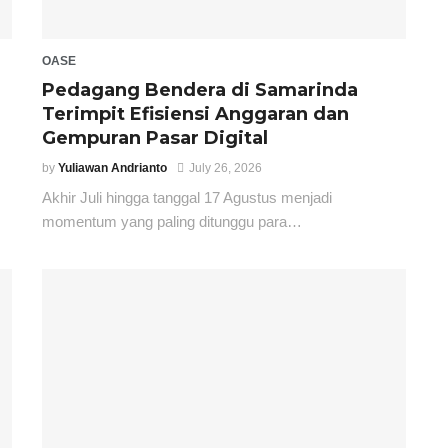
OASE
‎Pedagang Bendera di Samarinda
Terimpit Efisiensi Anggaran dan
Gempuran Pasar Digital
by
Yuliawan Andrianto
July 26, 2026
Akhir Juli hingga tanggal 17 Agustus menjadi
momentum yang paling ditunggu para…