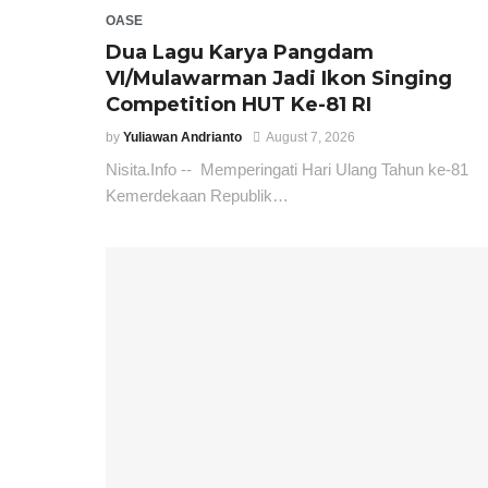
OASE
Dua Lagu Karya Pangdam
VI/Mulawarman Jadi Ikon Singing
Competition HUT Ke-81 RI
by
Yuliawan Andrianto
August 7, 2026
Nisita.Info -- Memperingati Hari Ulang Tahun ke-81
Kemerdekaan Republik…