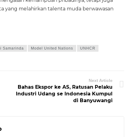
 mengasah kemampuan pribadinya, tetapi juga
ta yang melahirkan talenta muda berwawasan
i Samarinda
Model United Nations
UNHCR
Next Article
Bahas Ekspor ke AS, Ratusan Pelaku
Industri Udang se Indonesia Kumpul
di Banyuwangi
o