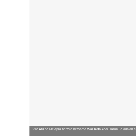
Villa Ahzha Meidyra berfoto bersama Wali Kota Andi Harun. Ia adalah