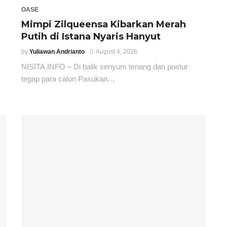
OASE
Mimpi Zilqueensa Kibarkan Merah
Putih di Istana Nyaris Hanyut
by
Yuliawan Andrianto
August 4, 2026
NISITA.INFO – Di balik senyum tenang dan postur
tegap para calon Pasukan…