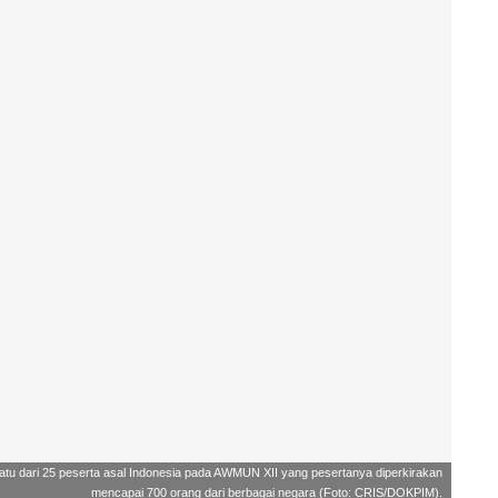
 satu dari 25 peserta asal Indonesia pada AWMUN XII yang pesertanya diperkirakan
mencapai 700 orang dari berbagai negara (Foto: CRIS/DOKPIM).