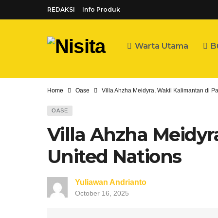
REDAKSI
Info Produk
Warta Utama
B
Home
Oase
Villa Ahzha Meidyra, Wakil Kalimantan di 
OASE
Villa Ahzha Meidy
United Nations
Yuliawan Andrianto
October 16, 2025