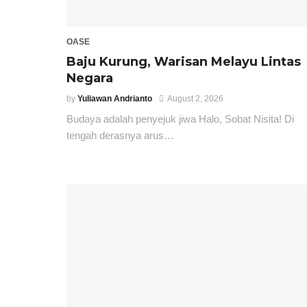
OASE
Baju Kurung, Warisan Melayu Lintas
Negara
by
Yuliawan Andrianto
August 2, 2026
Budaya adalah penyejuk jiwa Halo, Sobat Nisita! Di
tengah derasnya arus…