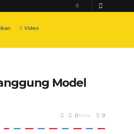
ikan
Video
 Panggung Model
0
0
Points