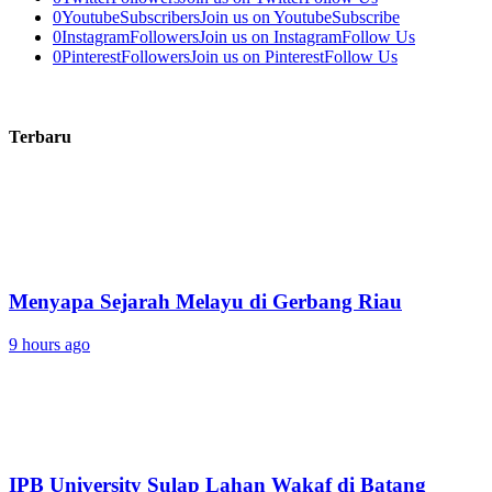
0
Youtube
Subscribers
Join us on Youtube
Subscribe
0
Instagram
Followers
Join us on Instagram
Follow Us
0
Pinterest
Followers
Join us on Pinterest
Follow Us
Terbaru
Menyapa Sejarah Melayu di Gerbang Riau
9 hours ago
IPB University Sulap Lahan Wakaf di Batang