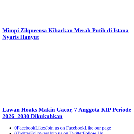
Mimpi Zilqueensa Kibarkan Merah Putih di Istana
Nyaris Hanyut
Lawan Hoaks Makin Gacor, 7 Anggota KIP Periode
2026–2030 Dikukuhkan
0
Facebook
Likes
Join us on Facebook
Like our page
0
Twitter
Followers
Join us on Twitter
Follow Us