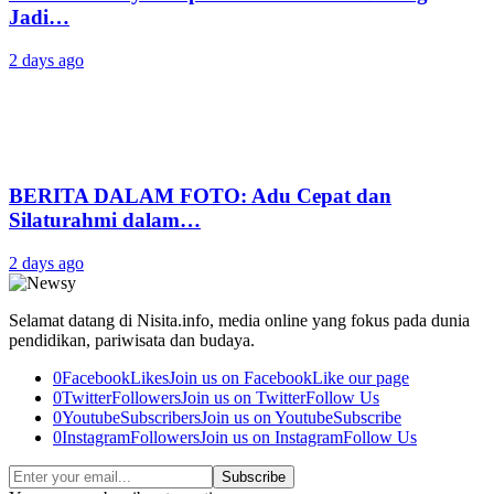
Jadi…
2 days ago
BERITA DALAM FOTO: Adu Cepat dan
Silaturahmi dalam…
2 days ago
Selamat datang di Nisita.info, media online yang fokus pada dunia
pendidikan, pariwisata dan budaya.
0
Facebook
Likes
Join us on Facebook
Like our page
0
Twitter
Followers
Join us on Twitter
Follow Us
0
Youtube
Subscribers
Join us on Youtube
Subscribe
0
Instagram
Followers
Join us on Instagram
Follow Us
Subscribe