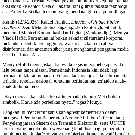
memasuki fase krusial. Setelah pekan lalu publik dikejutkan dengan
aksi sidak ke kantor Meta di Jakarta, kini giliran raksasa teknologi
asal Amerika Serikat tersebut yang mendatangi meja perundingan.
Kamis (12/3/2026), Rafael Frankel,
Director of Public Policy
Southeast Asia
Meta, diutus langsung oleh kantor global untuk
menemui Menteri Komunikasi dan Digital (Menkomdigi), Meutya
Viada Hafid. Pertemuan ini bukan sekadar silaturahmi korporat,
melainkan bentuk pertanggungjawaban atas kian masifnya
disinformasi dan ancaman siber yang menghantui pengguna media
sosial di Tanah Air.
Meutya Hafid menegaskan bahwa ketegasannya beberapa waktu
lalu bukan tanpa alasan. Pemerintah Indonesia kini tidak lagi
bermain di tataran imbauan. Fokus utamanya jelas: kepatuhan total
terhadap regulasi nasional, terutama perlindungan terhadap anak-
anak di dunia maya.
“Saya memastikan sidak kemarin terhadap kantor Meta bukan
simbolik. Harus ada perbaikan nyata,” tegas Meutya.
Langkah ini mencerminkan sikap agresif kementerian dalam
mengawal Peraturan Pemerintah Nomor 71 Tahun 2019 tentang
Penyelenggaraan Sistem dan Transaksi Elektronik, serta UU ITE
terbaru yang memberikan wewenang lebih luas bagi pemerintah
untuk menindak platform yang membiarkan konten negatif beredar.