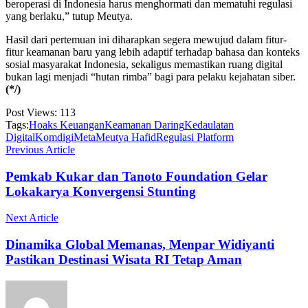
beroperasi di Indonesia harus menghormati dan mematuhi regulasi
yang berlaku,” tutup Meutya.
Hasil dari pertemuan ini diharapkan segera mewujud dalam fitur-
fitur keamanan baru yang lebih adaptif terhadap bahasa dan konteks
sosial masyarakat Indonesia, sekaligus memastikan ruang digital
bukan lagi menjadi “hutan rimba” bagi para pelaku kejahatan siber.
(*/)
Post Views:
113
Tags:
Hoaks Keuangan
Keamanan Daring
Kedaulatan
Digital
Komdigi
Meta
Meutya Hafid
Regulasi Platform
Previous Article
Pemkab Kukar dan Tanoto Foundation Gelar
Lokakarya Konvergensi Stunting
Next Article
Dinamika Global Memanas, Menpar Widiyanti
Pastikan Destinasi Wisata RI Tetap Aman