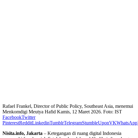
Rafael Frankel, Director of Public Policy, Southeast Asia, menemui
Menkomdigi Meutya Hafid Kamis, 12 Maret 2026. Foto: IST
Facebook
Twitter
Pinterest
Reddit
Linkedin
Tumblr
Telegram
StumbleUpon
VK
WhatsApp
Nisita.info, Jakarta
– Ketegangan di ruang digital Indonesia